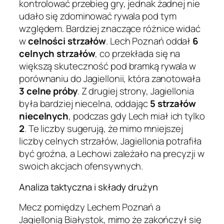
kontrolować przebieg gry, jednak żadnej nie
udało się zdominować rywala pod tym
względem. Bardziej znaczące różnice widać
w
celności strzałów
. Lech Poznań oddał
6
celnych strzałów
, co przekłada się na
większą skuteczność pod bramką rywala w
porównaniu do Jagiellonii, która zanotowała
3 celne próby
. Z drugiej strony, Jagiellonia
była bardziej niecelna, oddając
5 strzałów
niecelnych
, podczas gdy Lech miał ich tylko
2
. Te liczby sugerują, że mimo mniejszej
liczby celnych strzałów, Jagiellonia potrafiła
być groźna, a Lechowi zależało na precyzji w
swoich akcjach ofensywnych.
Analiza taktyczna i składy drużyn
Mecz pomiędzy Lechem Poznań a
Jagiellonią Białystok, mimo że zakończył się