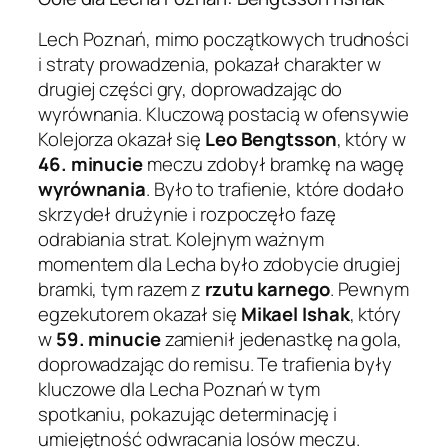
Lech Poznań, mimo początkowych trudności
i straty prowadzenia, pokazał charakter w
drugiej części gry, doprowadzając do
wyrównania. Kluczową postacią w ofensywie
Kolejorza okazał się
Leo Bengtsson
, który w
46. minucie
meczu zdobył bramkę na wagę
wyrównania
. Było to trafienie, które dodało
skrzydeł drużynie i rozpoczęło fazę
odrabiania strat. Kolejnym ważnym
momentem dla Lecha było zdobycie drugiej
bramki, tym razem z
rzutu karnego
. Pewnym
egzekutorem okazał się
Mikael Ishak
, który
w
59. minucie
zamienił jedenastkę na gola,
doprowadzając do remisu. Te trafienia były
kluczowe dla Lecha Poznań w tym
spotkaniu, pokazując determinację i
umiejętność odwracania losów meczu.