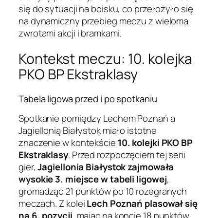
się do sytuacji na boisku, co przełożyło się
na dynamiczny przebieg meczu z wieloma
zwrotami akcji i bramkami.
Kontekst meczu: 10. kolejka
PKO BP Ekstraklasy
Tabela ligowa przed i po spotkaniu
Spotkanie pomiędzy Lechem Poznań a
Jagiellonią Białystok miało istotne
znaczenie w kontekście
10. kolejki PKO BP
Ekstraklasy
. Przed rozpoczęciem tej serii
gier,
Jagiellonia Białystok zajmowała
wysokie 3. miejsce w tabeli ligowej
,
gromadząc 21 punktów po 10 rozegranych
meczach. Z kolei
Lech Poznań plasował się
na 6. pozycji
, mając na koncie 18 punktów.