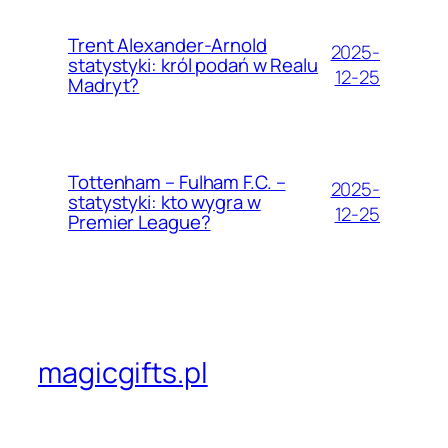
Trent Alexander-Arnold
2025-
statystyki: król podań w Realu
12-25
Madryt?
Tottenham – Fulham F.C. –
2025-
statystyki: kto wygra w
12-25
Premier League?
magicgifts.pl