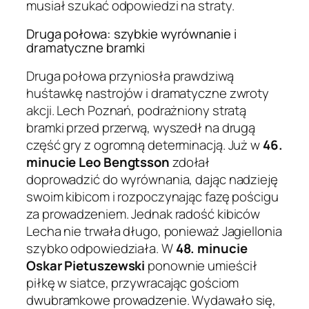
musiał szukać odpowiedzi na straty.
Druga połowa: szybkie wyrównanie i
dramatyczne bramki
Druga połowa przyniosła prawdziwą
huśtawkę nastrojów i dramatyczne zwroty
akcji. Lech Poznań, podrażniony stratą
bramki przed przerwą, wyszedł na drugą
część gry z ogromną determinacją. Już w
46.
minucie Leo Bengtsson
zdołał
doprowadzić do wyrównania, dając nadzieję
swoim kibicom i rozpoczynając fazę pościgu
za prowadzeniem. Jednak radość kibiców
Lecha nie trwała długo, ponieważ Jagiellonia
szybko odpowiedziała. W
48. minucie
Oskar Pietuszewski
ponownie umieścił
piłkę w siatce, przywracając gościom
dwubramkowe prowadzenie. Wydawało się,