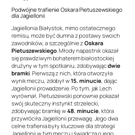
Podwójne trafienie Oskara Pietuszewskiego
dla Jagiellonii
Jagiellonia Białystok, mimo ostatecznego
remisu, może być dumna z postawy swoich
zawodników, a szczególnie z
Oskara
Pietuszewskiego
. Młody napastnik okazał
się prawdziwym bohaterem białostockiej
drużyny w tym spotkaniu, zdobywając
dwie
bramki
. Pierwszą z nich, która otworzyła
wynik meczu, zdobył w
15. minucie
, dając
Jagiellonii prowadzenie. Po tym, jak Lech
wyrównał, Pietuszewski ponownie pokazał
swój skuteczny instynkt strzelecki,
zdobywając bramkę w
48. minucie
, która
przywróciła Jagiellonii przewagę. Jego dwa
celne trafienia były kluczowe dla strategii
Jagiellonii w tym meczu i świadczą o jego