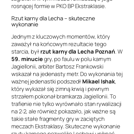
rosnącej formie w PKO BP Ekstraklasie.
Rzut karny dla Lecha – skuteczne
wykonanie
Jednym z kluczowych momentów, który
zaważył na końcowym rezultacie tego
starcia, był
rzut karny dla Lecha Poznań
. W
59. minucie
gry, po faulu w polu karnym
Jagiellonii, arbiter Bartosz Frankowski
wskazał na jedenasty metr. Do wykonania tej
ważnej jedenastki podszedł
Mikael Ishak
,
który wykazał się zimną krwią i pewnym
strzałem pokonał bramkarza Jagiellonii. To
trafienie nie tylko wyrównało stan rywalizacji
na 2:2, ale również pokazało, jak ważne są
takie stałe fragmenty gry w zaciętych
meczach Ekstraklasy. Skuteczne wykonanie
rzutu karnego pozwoliło Lechowi uniknąć