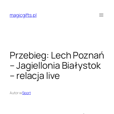
Przejdź
do
magicgifts.pl
treści
Przebieg: Lech Poznań
– Jagiellonia Białystok
– relacja live
Autor:
w
Sport