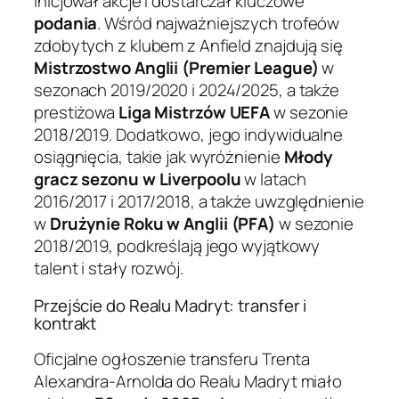
inicjował akcje i dostarczał kluczowe
podania
. Wśród najważniejszych trofeów
zdobytych z klubem z Anfield znajdują się
Mistrzostwo Anglii (Premier League)
w
sezonach 2019/2020 i 2024/2025, a także
prestiżowa
Liga Mistrzów UEFA
w sezonie
2018/2019. Dodatkowo, jego indywidualne
osiągnięcia, takie jak wyróżnienie
Młody
gracz sezonu w Liverpoolu
w latach
2016/2017 i 2017/2018, a także uwzględnienie
w
Drużynie Roku w Anglii (PFA)
w sezonie
2018/2019, podkreślają jego wyjątkowy
talent i stały rozwój.
Przejście do Realu Madryt: transfer i
kontrakt
Oficjalne ogłoszenie transferu Trenta
Alexandra-Arnolda do Realu Madryt miało