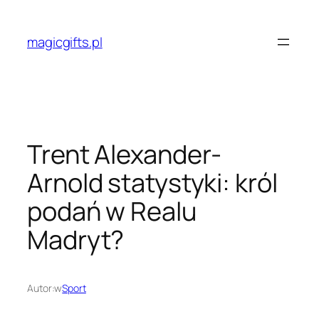
Przejdź
do
magicgifts.pl
treści
Trent Alexander-
Arnold statystyki: król
podań w Realu
Madryt?
Autor:
w
Sport