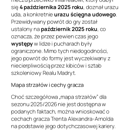
się
4 października 2025 roku
, doznał urazu
uda, a konkretnie
urazu ścięgna udowego
.
Przewidywany powrót do gry został
ustalony na
październik 2025 roku
, co
oznacza, że przez pewien czas jego
występy
w lidze i pucharach były
ograniczone. Mimo tych niedogodności,
jego powrót do formy jest wyczekiwany z
niecierpliwością przez kibiców i sztab
szkoleniowy Realu Madryt.
Mapa strzałów i cechy gracza
Choć szczegółowa „mapa strzałów” dla
sezonu 2025/2026 nie jest dostępna w
podanych faktach, można wnioskować o
cechach gracza Trenta Alexandra-Arnolda
na podstawie jego dotychczasowej kariery.