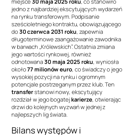
miejsce
30 maja 2025 roku
, co stanowiło
jedno z najbardziej ekscytujących wydarzeń
na rynku transferowym. Podpisanie
sześcioletniego kontraktu, obowiązującego
do
30 czerwca 2031 roku
, zapewnia
długoterminowe zaangażowanie zawodnika
w barwach „Królewskich”. Ostatnia zmiana
jego wartości rynkowej, również
odnotowana
30 maja 2025 roku
, wyniosła
około
77 milionów euro
, co świadczy o jego
wysokiej pozycji na rynku i ogromnym
potencjale postrzeganym przez klub. Ten
transfer
stanowi nowy, ekscytujący
rozdział w jego bogatej
karierze
, otwierając
drzwi do kolejnych wyzwań w jednej z
najlepszych lig świata.
Bilans występów i