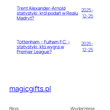
Trent Alexander-Arnold
2025-
statystyki: król podań w Realu
12-25
Madryt?
Tottenham – Fulham F.C. –
2025-
statystyki: kto wygra w
12-25
Premier League?
magicgifts.pl
Blog
Wydarzenia