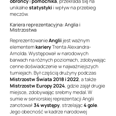
obrońcy
i
pomocnika
, przekłada się na
unikalne
statystyki
i wpływ na przebieg
meczów.
Kariera reprezentacyjna: Anglia i
Mistrzostwa
Reprezentowanie
Anglii
jest ważnym
elementem
kariery
Trenta Alexandra-
Arnolda. Występował w narodowych
barwach na różnych poziomach, zdobywając
cenne doświadczenie w najważniejszych
turniejach. Był częścią drużyny podczas
Mistrzostw Świata 2018 i 2022
, a także
Mistrzostw Europy 2024
, gdzie zajął drugie
miejsce, zdobywając srebrny medal. W
sumie w seniorskiej reprezentacji Anglii
zanotował
34 występy
, strzelając
4 gole
.
Jego obecność w kadrze narodowej