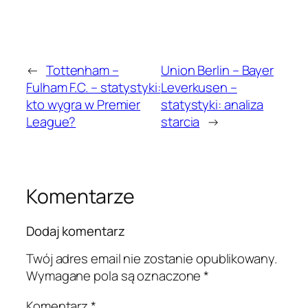
←
Tottenham –
Union Berlin – Bayer
Fulham F.C. – statystyki:
Leverkusen –
kto wygra w Premier
statystyki: analiza
League?
starcia
→
Komentarze
Dodaj komentarz
Twój adres email nie zostanie opublikowany.
Wymagane pola są oznaczone
*
Komentarz
*