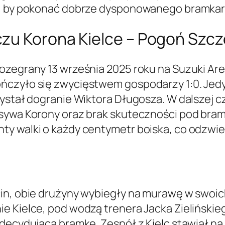
i, by pokonać dobrze dysponowanego bramkar
zu Korona Kielce – Pogoń Szcz
ozegrany 13 września 2025 roku na Suzuki Aren
ńczyło się zwycięstwem gospodarzy 1:0. Jed
zystał dogranie Wiktora Długosza. W dalszej 
sywa Korony oraz brak skuteczności pod bramką
y walki o każdy centymetr boiska, co odzwier
cin, obie drużyny wybiegły na murawę w swo
e Kielce, pod wodzą trenera Jacka Zielińskie
decydującą bramkę. Zespół z Kielc stawiał na 