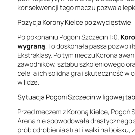
konsekwencji tego meczu pozwala lepiej
Pozycja Korony Kielce po zwycięstwie
Po pokonaniu Pogoni Szczecin 1:0,
Koro
wygraną
. To doskonała passa pozwolił
Ekstraklasy. Po tym meczu Korona awa
zawodników, sztabu szkoleniowego oraz
cele, a ich solidna gra i skuteczność w
w lidze.
Sytuacja Pogoni Szczecin w ligowej tab
Przed meczem z Koroną Kielce, Pogoń 
Arena nie spowodowała drastycznego sp
prób odrobienia strat i walki na boisk