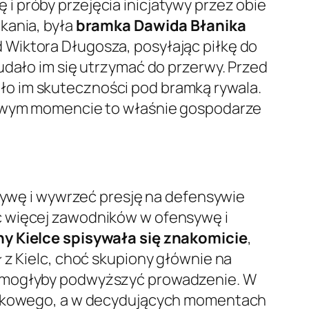
 próby przejęcia inicjatywy przez obie
kania, była
bramka Dawida Błanika
 Wiktora Długosza, posyłając piłkę do
udało im się utrzymać do przerwy. Przed
ło im skuteczności pod bramką rywala.
czowym momencie to właśnie gospodarze
atywę i wywrzeć presję na defensywie
c więcej zawodników w ofensywę i
y Kielce spisywała się znakomicie
,
 z Kielc, choć skupiony głównie na
re mogłyby podwyższyć prowadzenie. W
ramkowego, a w decydujących momentach