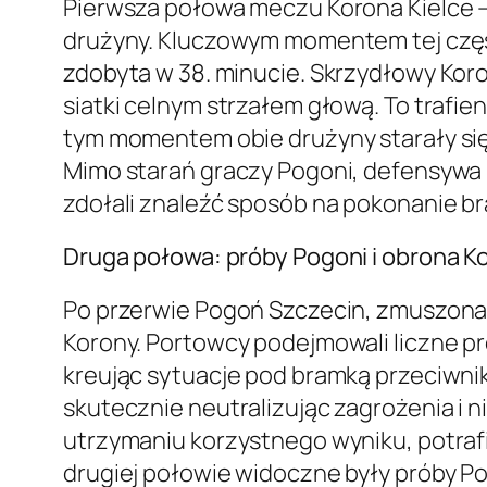
Pierwsza połowa meczu Korona Kielce – 
drużyny. Kluczowym momentem tej części
zdobyta w 38. minucie. Skrzydłowy Kor
siatki celnym strzałem głową. To trafi
tym momentem obie drużyny starały się
Mimo starań graczy Pogoni, defensywa 
zdołali znaleźć sposób na pokonanie br
Druga połowa: próby Pogoni i obrona K
Po przerwie Pogoń Szczecin, zmuszona d
Korony. Portowcy podejmowali liczne p
kreując sytuacje pod bramką przeciwni
skutecznie neutralizując zagrożenia i 
utrzymaniu korzystnego wyniku, potra
drugiej połowie widoczne były próby P