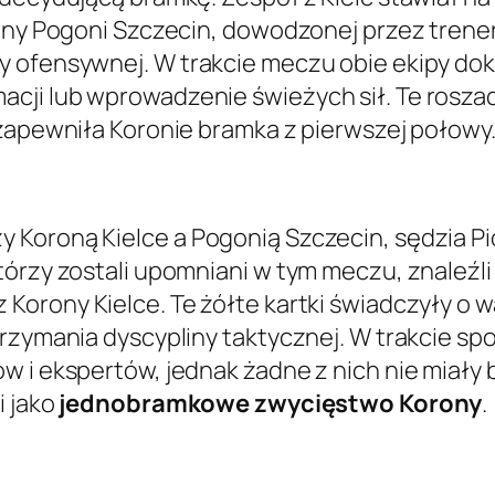
trony Pogoni Szczecin, dowodzonej przez tren
y ofensywnej. W trakcie meczu obie ekipy do
cji lub wprowadzenie świeżych sił. Te roszad
 zapewniła Koronie bramka z pierwszej połowy
Koroną Kielce a Pogonią Szczecin, sędzia Piot
tórzy zostali upomniani w tym meczu, znaleźli
z Korony Kielce. Te żółte kartki świadczyły o 
trzymania dyscypliny taktycznej. W trakcie sp
ów i ekspertów, jednak żadne z nich nie mia
i jako
jednobramkowe zwycięstwo Korony
.