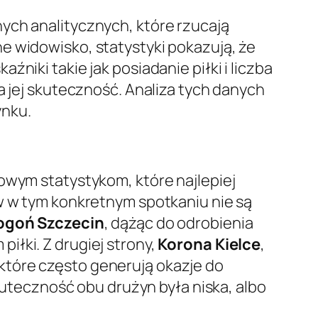
ych analitycznych, które rzucają
e widowisko, statystyki pokazują, że
niki takie jak posiadanie piłki i liczba
a jej skuteczność. Analiza tych danych
ynku.
owym statystykom, które najlepiej
ów w tym konkretnym spotkaniu nie są
ogoń Szczecin
, dążąc do odrobienia
iłki. Z drugiej strony,
Korona Kielce
,
które często generują okazje do
skuteczność obu drużyn była niska, albo