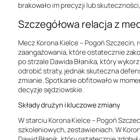
brakowało im precyzji lub skutecznośc
Szczegółowa relacja z mec
Mecz Korona Kielce – Pogoń Szczecin, r
zaangażowania, które ostatecznie zako
po strzale Dawida Błanika, który wykor
odrobić straty, jednak skuteczna defen
zmianie. Spotkanie obfitowało w moment
decyzje sędziowskie.
Składy drużyn i kluczowe zmiany
W starciu Korona Kielce – Pogoń Szcze
szkoleniowych, zestawieniach. W Koroni
Dawid Błanik, który ostatecznie zdobył 