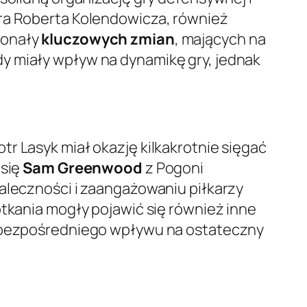
era Roberta Kolendowicza, również
konały
kluczowych zmian
, mających na
y miały wpływ na dynamikę gry, jednak
.
r Lasyk miał okazję kilkakrotnie sięgać
 się
Sam Greenwood
z Pogoni
waleczności i zaangażowaniu piłkarzy
otkania mogły pojawić się również inne
ły bezpośredniego wpływu na ostateczny