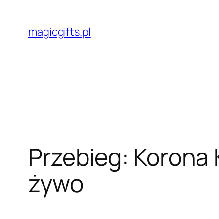
Przejdź
do
magicgifts.pl
treści
Przebieg: Korona 
żywo