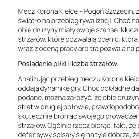
Mecz Korona Kielce – Pogoń Szczecin, z
światło na przebieg rywalizacji. Choć 
obie drużyny miały swoje szanse. Kluczo
strzałów, które pozwalają ocenić, która
wraz z oceną pracy arbitra pozwala na 
Posiadanie piłki i liczba strzałów
Analizując przebieg meczu Korona Kielc
oddają dynamikę gry. Choć dokładne dan
podane, można założyć, że obie drużyny
strat w drugiej połowie, prawdopodobni
skutecznie broniąc swojego prowadzeni
strzałów. Ogólnie rzecz biorąc, fakt, ż
defensywy spisały się na tyle dobrze, ż