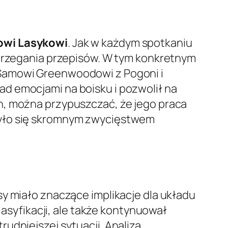
owi Lasykowi
. Jak w każdym spotkaniu
strzegania przepisów. W tym konkretnym
 Samowi Greenwoodowi z Pogoni i
d emocjami na boisku i pozwolił na
h, można przypuszczać, że jego praca
zyło się skromnym zwycięstwem
sy miało znaczące implikacje dla układu
lasyfikacji, ale także kontynuował
udniejszej sytuacji. Analiza