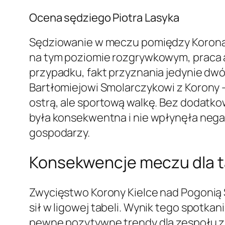
Ocena sędziego Piotra Lasyka
Sędziowanie w meczu pomiędzy Koroną 
na tym poziomie rozgrywkowym, praca ar
przypadku, fakt przyznania jedynie dw
Bartłomiejowi Smolarczykowi z Korony 
ostrą, ale sportową walkę. Bez dodatk
była konsekwentna i nie wpłynęła neg
gospodarzy.
Konsekwencje meczu dla ta
Zwycięstwo Korony Kielce nad Pogonią S
sił w ligowej tabeli. Wynik tego spotkan
pewne pozytywne trendy dla zespołu z K