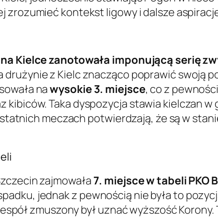
 zrozumieć kontekst ligowy i dalsze aspirac
na Kielce zanotowała imponującą serię zw
a drużynie z Kielc znacząco poprawić swoją po
nsowała na
wysokie 3. miejsce
, co z pewnośc
 kibiców. Taka dyspozycja stawia kielczan w
 ostatnich meczach potwierdzają, że są w stan
eli
Szczecin zajmowała
7. miejsce w tabeli PKO 
adku, jednak z pewnością nie była to pozycja
u, zespół zmuszony był uznać wyższość Korony