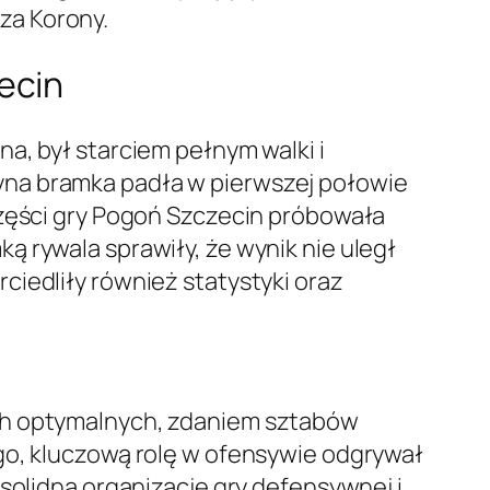
za Korony.
ecin
a, był starciem pełnym walki i
yna bramka padła w pierwszej połowie
części gry Pogoń Szczecin próbowała
 rywala sprawiły, że wynik nie uległ
ciedliły również statystyki oraz
ich optymalnych, zdaniem sztabów
go, kluczową rolę w ofensywie odgrywał
solidną organizację gry defensywnej i