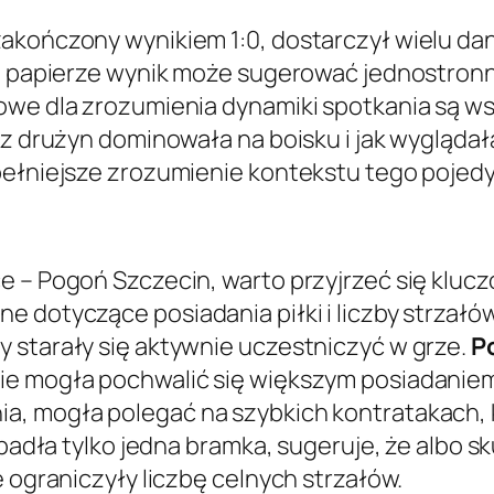
akończony wynikiem 1:0, dostarczył wielu dan
na papierze wynik może sugerować jednostronn
we dla zrozumienia dynamiki spotkania są wskaź
 z drużyn dominowała na boisku i jak wyglądał
pełniejsze zrozumienie kontekstu tego pojed
e – Pogoń Szczecin, warto przyjrzeć się klucz
e dotyczące posiadania piłki i liczby strzał
 starały się aktywnie uczestniczyć w grze.
P
e mogła pochwalić się większym posiadaniem p
a, mogła polegać na szybkich kontratakach, 
e padła tylko jedna bramka, sugeruje, że albo 
e ograniczyły liczbę celnych strzałów.