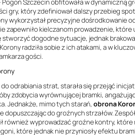
Pogoń Szczecin obfitowała w dynamiczną grę i
 gry, który zdefiniował dalszy przebieg spot
ony wykorzystał precyzyjne dośrodkowanie od
enie zapewniło kielczanom prowadzenie, które 
 stworzyć dogodne sytuacje, jednak brakowa
Korony radziła sobie z ich atakami, a w klu
amkarza gości.
orony
o odrabiania strat, starała się przejąć inicj
róby zdobycia wyrównującej bramki, angażują
ka. Jednakże, mimo tych starań,
obrona Koron
nie dopuszczając do groźnych strzałów. Zespół
fił również wyprowadzać groźne kontry, któ
ogoni, które jednak nie przyniosły efektu b