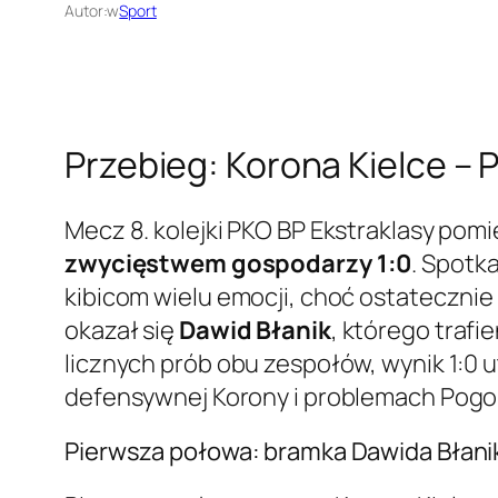
Autor:
w
Sport
Przebieg: Korona Kielce – 
Mecz 8. kolejki PKO BP Ekstraklasy pom
zwycięstwem gospodarzy 1:0
. Spotk
kibicom wielu emocji, choć ostatecznie 
okazał się
Dawid Błanik
, którego trafi
licznych prób obu zespołów, wynik 1:0 u
defensywnej Korony i problemach Pogoni 
Pierwsza połowa: bramka Dawida Błani