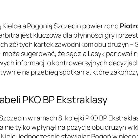
Kielce a Pogonią Szczecin powierzono
Piotr
bitra jest kluczowa dla płynności gry i prze
óch żółtych kartek zawodnikom obu drużyn –
– może sugerować, że sędzia Lasyk panował na
owych informacji o kontrowersyjnych decyzjac
atywnie na przebieg spotkania, które zakońc
beli PKO BP Ekstraklasy
zczecin w ramach 8. kolejki PKO BP Ekstrakla
ia nie tylko wpłynął na pozycję obu drużyn w k
ielc, jednocześnie stawiając Pogoń w nieco tr