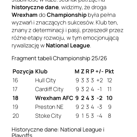
historyczne dane
, widzimy, że droga
Wrexham
do
Championship
była pełna
wyzwań i znaczących sukcesów. Klub ten,
znany z determinacji i pasji, przeszedł przez
różne etapy rozwoju, w tym emocjonującą
rywalizację w
National League
.
Fragment tabeli Championship 25/26
Pozycja
Klub
M
Z
R
P
+/-
Pkt
16
Hull City
9
3
3
3
+2
12
17
Cardiff City
9
3
2
4
-1
11
18
Wrexham AFC
9
2
4
3
-2
10
19
Preston NE
9
2
3
4
-3
9
20
Stoke City
9
1
5
3
-4
8
Historyczne dane: National League i
Playoffs