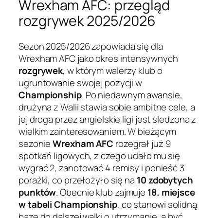
Wrexham AFC: przegląd
rozgrywek 2025/2026
Sezon 2025/2026 zapowiada się dla
Wrexham AFC jako okres intensywnych
rozgrywek
, w którym walerzy klub o
ugruntowanie swojej pozycji w
Championship
. Po niedawnym awansie,
drużyna z Walii stawia sobie ambitne cele, a
jej droga przez angielskie ligi jest śledzona z
wielkim zainteresowaniem. W bieżącym
sezonie
Wrexham AFC
rozegrał już 9
spotkań ligowych, z czego udało mu się
wygrać 2, zanotować 4 remisy i ponieść 3
porażki, co przełożyło się na
10 zdobytych
punktów
. Obecnie klub zajmuje
18. miejsce
w tabeli Championship
, co stanowi solidną
bazę do dalszej walki o utrzymanie, a być