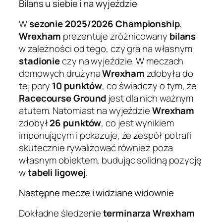
Bilans u siebie i na wyjeździe
W
sezonie 2025/2026 Championship
,
Wrexham
prezentuje zróżnicowany
bilans
w zależności od tego, czy gra na własnym
stadionie
czy na wyjeździe. W meczach
domowych drużyna
Wrexham
zdobyła do
tej pory
10 punktów
, co świadczy o tym, że
Racecourse Ground
jest dla nich ważnym
atutem. Natomiast na wyjeździe
Wrexham
zdobył
26 punktów
, co jest wynikiem
imponującym i pokazuje, że zespół potrafi
skutecznie rywalizować również poza
własnym obiektem, budując solidną pozycję
w
tabeli ligowej
.
Następne mecze i widziane widownie
Dokładne śledzenie
terminarza
Wrexham