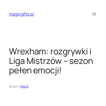
Przejdź
do
magicgifts.pl
treści
Wrexham: rozgrywki i
Liga Mistrzów – sezon
pełen emocji!
Autor:
w
Sport