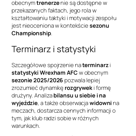
obecnym
trenerze
nie są dostępne w
przekazanych faktach, jego rola w
kształtowaniu taktyki i motywacji zespołu
jest nieoceniona w kontekście
sezonu
Championship
.
Terminarz i statystyki
Szczegółowe spojrzenie na
terminarz
i
statystyki
Wrexham AFC
w obecnym
sezonie 2025/2026
pozwala lepiej
zrozumieć dynamikę
rozgrywek
i formę
drużyny. Analiza
bilansu u siebie i na
wyjeździe
, a także obserwacja
widowni
na
meczach, dostarcza cennych informacji o
tym, jak klub radzi sobie w różnych
warunkach.