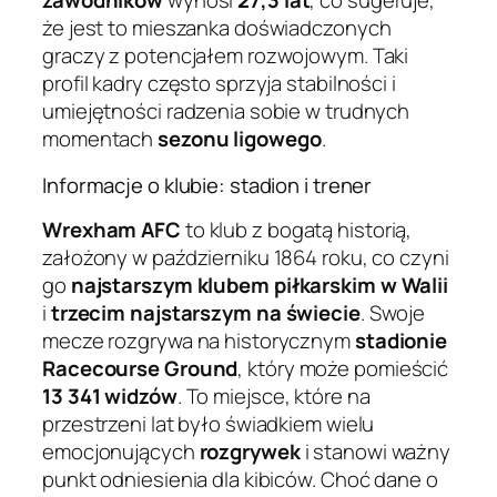
zawodników
wynosi
27,3 lat
, co sugeruje,
że jest to mieszanka doświadczonych
graczy z potencjałem rozwojowym. Taki
profil kadry często sprzyja stabilności i
umiejętności radzenia sobie w trudnych
momentach
sezonu ligowego
.
Informacje o klubie: stadion i trener
Wrexham AFC
to klub z bogatą historią,
założony w październiku 1864 roku, co czyni
go
najstarszym klubem piłkarskim w Walii
i
trzecim najstarszym na świecie
. Swoje
mecze rozgrywa na historycznym
stadionie
Racecourse Ground
, który może pomieścić
13 341 widzów
. To miejsce, które na
przestrzeni lat było świadkiem wielu
emocjonujących
rozgrywek
i stanowi ważny
punkt odniesienia dla kibiców. Choć dane o