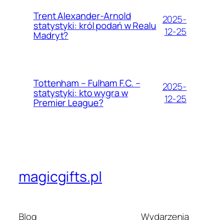
Trent Alexander-Arnold
2025-
statystyki: król podań w Realu
12-25
Madryt?
Tottenham – Fulham F.C. –
2025-
statystyki: kto wygra w
12-25
Premier League?
magicgifts.pl
Blog
Wydarzenia