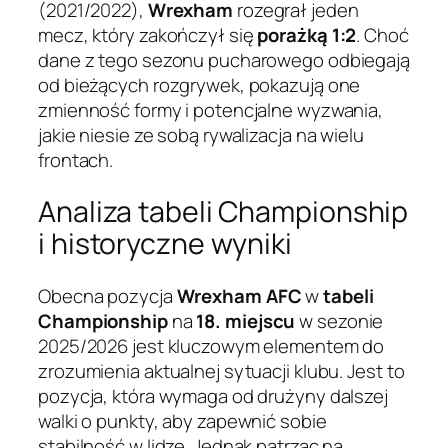
(2021/2022),
Wrexham
rozegrał jeden
mecz, który zakończył się
porażką 1:2
. Choć
dane z tego sezonu pucharowego odbiegają
od bieżących rozgrywek, pokazują one
zmienność formy i potencjalne wyzwania,
jakie niesie ze sobą rywalizacja na wielu
frontach.
Analiza tabeli Championship
i historyczne wyniki
Obecna pozycja
Wrexham AFC
w
tabeli
Championship
na
18. miejscu
w sezonie
2025/2026 jest kluczowym elementem do
zrozumienia aktualnej sytuacji klubu. Jest to
pozycja, która wymaga od drużyny dalszej
walki o punkty, aby zapewnić sobie
stabilność w lidze. Jednak patrząc na