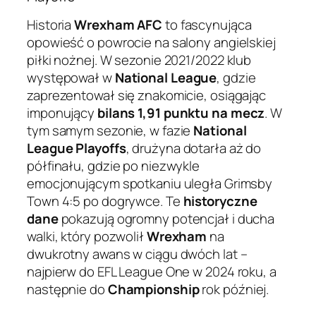
Historia
Wrexham AFC
to fascynująca
opowieść o powrocie na salony angielskiej
piłki nożnej. W sezonie 2021/2022 klub
występował w
National League
, gdzie
zaprezentował się znakomicie, osiągając
imponujący
bilans 1,91 punktu na mecz
. W
tym samym sezonie, w fazie
National
League Playoffs
, drużyna dotarła aż do
półfinału, gdzie po niezwykle
emocjonującym spotkaniu uległa Grimsby
Town 4:5 po dogrywce. Te
historyczne
dane
pokazują ogromny potencjał i ducha
walki, który pozwolił
Wrexham
na
dwukrotny awans w ciągu dwóch lat –
najpierw do EFL League One w 2024 roku, a
następnie do
Championship
rok później.