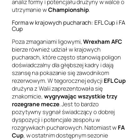
analiz formy i potencjału drużyny w walce o
utrzymanie w
Championship
.
Forma w krajowych pucharach: EFL Cup i FA
Cup
Poza zmaganiami ligowymi,
Wrexham AFC
bierze również udział w krajowych
pucharach, które często stanowią poligon
doświadczalny dla głębszej kadry i dają
szansę na pokazanie się zawodnikom
rezerwowym. W tegorocznej edycji
EFL Cup
drużyna z Walii zaprezentowała się
znakomicie,
wygrywając wszystkie trzy
rozegrane mecze
. Jest to bardzo
pozytywny sygnał świadczący o dobrej
dyspozycji i potencjale zespołu w
rozgrywkach pucharowych. Natomiast w
FA
Cup
, w ostatnim dostępnym sezonie