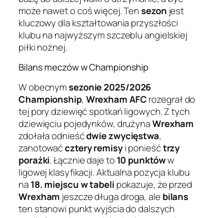
może nawet o coś więcej. Ten
sezon
jest
kluczowy dla kształtowania przyszłości
klubu na najwyższym szczeblu angielskiej
piłki nożnej.
Bilans meczów w Championship
W obecnym
sezonie 2025/2026
Championship
,
Wrexham AFC
rozegrał do
tej pory dziewięć spotkań ligowych. Z tych
dziewięciu pojedynków, drużyna
Wrexham
zdołała odnieść
dwie zwycięstwa
,
zanotować
cztery remisy
i ponieść
trzy
porażki
. Łącznie daje to
10 punktów
w
ligowej klasyfikacji. Aktualna pozycja klubu
na
18. miejscu w tabeli
pokazuje, że przed
Wrexham
jeszcze długa droga, ale
bilans
ten stanowi punkt wyjścia do dalszych