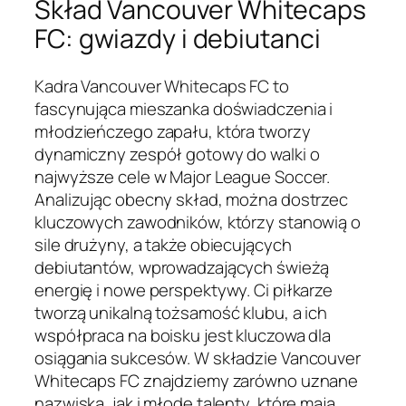
Skład Vancouver Whitecaps
FC: gwiazdy i debiutanci
Kadra Vancouver Whitecaps FC to
fascynująca mieszanka doświadczenia i
młodzieńczego zapału, która tworzy
dynamiczny zespół gotowy do walki o
najwyższe cele w Major League Soccer.
Analizując obecny skład, można dostrzec
kluczowych zawodników, którzy stanowią o
sile drużyny, a także obiecujących
debiutantów, wprowadzających świeżą
energię i nowe perspektywy. Ci piłkarze
tworzą unikalną tożsamość klubu, a ich
współpraca na boisku jest kluczowa dla
osiągania sukcesów. W składzie Vancouver
Whitecaps FC znajdziemy zarówno uznane
nazwiska, jak i młode talenty, które mają