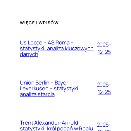
WIĘCEJ WPISÓW
Us Lecce – AS Roma –
2025-
statystyki: analiza kluczowych
12-25
danych
Union Berlin – Bayer
2025-
Leverkusen – statystyki:
12-25
analiza starcia
Trent Alexander-Arnold
2025-
statystyki: król podań w Realu