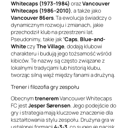
Whitecaps (1973–1984)
oraz
Vancouver
Whitecaps (1986–2010)
, a także jako
Vancouver 86ers
. Ta ewolucja świadczy o
dynamicznym rozwoju i zmianach, jakie
przechodził klub na przestrzeni lat.
Pseudonimy, takie jak
’Caps
,
Blue-and-
White
czy
The Village
, dodają klubowi
charakteru i budują jego tożsamość wśród
kibiców. Te nazwy są często związane z
lokalnymi tradycjami lub historią klubu,
tworząc silną więź między fanami a drużyną.
Trener i filozofia gry zespołu
Obecnym
trenerem
Vancouver Whitecaps
FC jest
Jesper Sørensen
. Jego podejście do
gry i strategia mają kluczowe znaczenie dla
kształtowania stylu zespołu. Drużyna gra w
ustalonej formacji
4-3-3
, co sugeruje nacisk