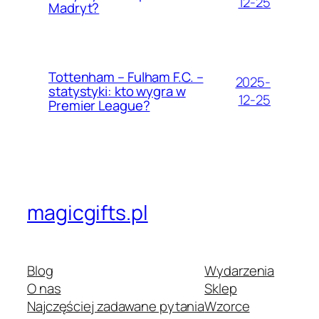
12-25
Madryt?
Tottenham – Fulham F.C. –
2025-
statystyki: kto wygra w
12-25
Premier League?
magicgifts.pl
Blog
Wydarzenia
O nas
Sklep
Najczęściej zadawane pytania
Wzorce