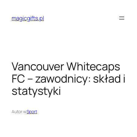
Przejdź
do
magicgifts.pl
treści
Vancouver Whitecaps
FC – zawodnicy: skład i
statystyki
Autor:
w
Sport