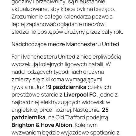
godziny i przeciwnicy, są nieustannie
aktualizowane, aby kibice byli na bieżąco.
Zrozumienie całego kalendarza pozwala
lepiej zaplanować oglądanie meczów i
śledzenie postępów drużyny przez cały rok.
Nadchodzące mecze Manchesteru United
Fani Manchesteru United z niecierpliwością
wyczekują kolejnych ligowych batalii. W
nadchodzących tygodniach drużyna
zmierzy się z kilkoma wymagającymi
rywalami. Już
19 października
czeka ich
prestiżowe starcie z
Liverpool FC
, jedno z
najbardziej elektryzujących widowisk w
angielskiej piłce nożnej. Następnie,
25
października
, na Old Trafford podejmą
Brighton & Hove Albion
. Kolejnym
wyzwaniem będzie wyjazdowe spotkanie z