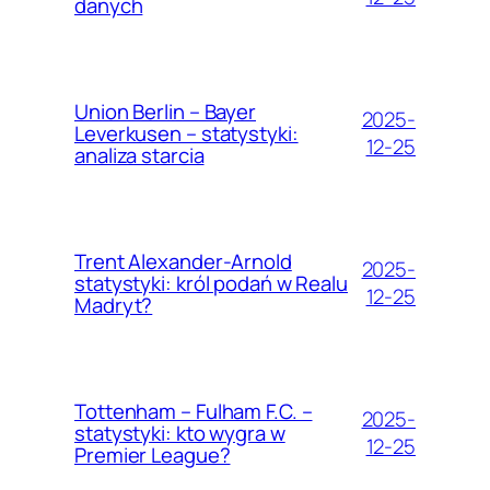
danych
Union Berlin – Bayer
2025-
Leverkusen – statystyki:
12-25
analiza starcia
Trent Alexander-Arnold
2025-
statystyki: król podań w Realu
12-25
Madryt?
Tottenham – Fulham F.C. –
2025-
statystyki: kto wygra w
12-25
Premier League?