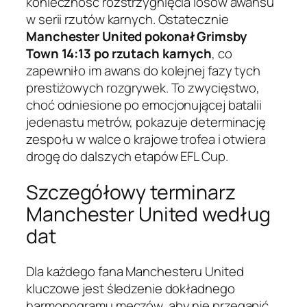
konieczność rozstrzygnięcia losów awansu
w serii rzutów karnych. Ostatecznie
Manchester United pokonał Grimsby
Town 14:13 po rzutach karnych
, co
zapewniło im awans do kolejnej fazy tych
prestiżowych rozgrywek. To zwycięstwo,
choć odniesione po emocjonującej batalii
jedenastu metrów, pokazuje determinację
zespołu w walce o krajowe trofea i otwiera
drogę do dalszych etapów EFL Cup.
Szczegółowy terminarz
Manchester United według
dat
Dla każdego fana Manchesteru United
kluczowe jest śledzenie dokładnego
harmonogramu meczów, aby nie przegapić