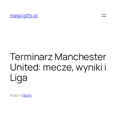
Przejdź
do
magicgifts.pl
treści
Terminarz Manchester
United: mecze, wyniki i
Liga
Autor:
w
Sport