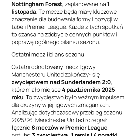
Nottingham Forest
, zaplanowane na
1
listopada
. Te mecze będą miały kluczowe
znaczenie dla budowania formy i pozycji w
tabeli Premier League. Każde z tych spotkań
to szansa na zdobycie cennych punktów i
poprawę ogólnego bilansu sezonu.
Ostatni mecz i bilans sezonu
Ostatni odnotowany mecz ligowy
Manchesteru United zakończył się
zwycięstwem nad Sunderlandem 2:0
,
które miało miejsce
4 października 2025
roku
. To zwycięstwo było ważnym impulsem
dla drużyny w jej ligowych zmaganiach.
Analizując dotychczasowy przebieg sezonu
2025/26, Manchester United rozegrał
łącznie
8 meczów w Premier League
,
notując
3 zwycięstwa, 1 remis i 4 porażki
.