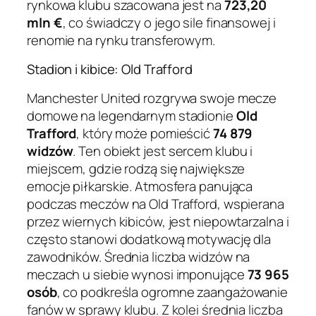
rynkowa klubu szacowana jest na
723,20
mln €
, co świadczy o jego sile finansowej i
renomie na rynku transferowym.
Stadion i kibice: Old Trafford
Manchester United rozgrywa swoje mecze
domowe na legendarnym stadionie
Old
Trafford
, który może pomieścić
74 879
widzów
. Ten obiekt jest sercem klubu i
miejscem, gdzie rodzą się największe
emocje piłkarskie. Atmosfera panująca
podczas meczów na Old Trafford, wspierana
przez wiernych kibiców, jest niepowtarzalna i
często stanowi dodatkową motywację dla
zawodników. Średnia liczba widzów na
meczach u siebie wynosi imponujące
73 965
osób
, co podkreśla ogromne zaangażowanie
fanów w sprawy klubu. Z kolei średnia liczba