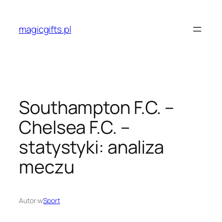
Przejdź
do
magicgifts.pl
treści
Southampton F.C. –
Chelsea F.C. –
statystyki: analiza
meczu
Autor:
w
Sport