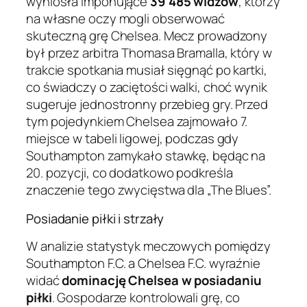
wyniosła imponujące
39 485 widzów
, którzy
na własne oczy mogli obserwować
skuteczną grę Chelsea. Mecz prowadzony
był przez arbitra Thomasa Bramalla, który w
trakcie spotkania musiał sięgnąć po kartki,
co świadczy o zaciętości walki, choć wynik
sugeruje jednostronny przebieg gry. Przed
tym pojedynkiem Chelsea zajmowało 7.
miejsce w tabeli ligowej, podczas gdy
Southampton zamykało stawkę, będąc na
20. pozycji, co dodatkowo podkreśla
znaczenie tego zwycięstwa dla „The Blues”.
Posiadanie piłki i strzały
W analizie statystyk meczowych pomiędzy
Southampton F.C. a Chelsea F.C. wyraźnie
widać
dominację Chelsea w posiadaniu
piłki
. Gospodarze kontrolowali grę, co