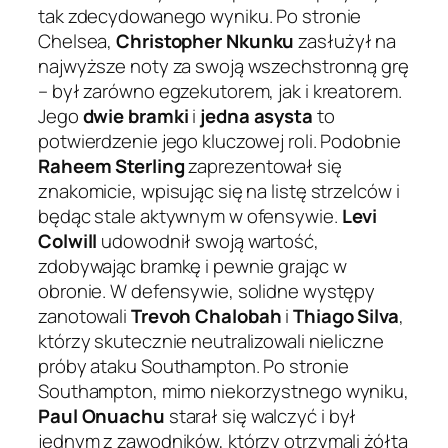
tak zdecydowanego wyniku. Po stronie
Chelsea,
Christopher Nkunku
zasłużył na
najwyższe noty za swoją wszechstronną grę
– był zarówno egzekutorem, jak i kreatorem.
Jego
dwie bramki
i
jedna asysta
to
potwierdzenie jego kluczowej roli. Podobnie
Raheem Sterling
zaprezentował się
znakomicie, wpisując się na listę strzelców i
będąc stale aktywnym w ofensywie.
Levi
Colwill
udowodnił swoją wartość,
zdobywając bramkę i pewnie grając w
obronie. W defensywie, solidne występy
zanotowali
Trevoh Chalobah
i
Thiago Silva
,
którzy skutecznie neutralizowali nieliczne
próby ataku Southampton. Po stronie
Southampton, mimo niekorzystnego wyniku,
Paul Onuachu
starał się walczyć i był
jednym z zawodników, którzy otrzymali żółtą