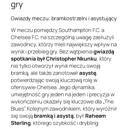
gry
Gwiazdy meczu: bramkostrzelni i asystujący
W meczu pomiędzy Southampton F.C. a
Chelsea F.C. na szczególną uwagę zasłużyli
zawodnicy, którzy mieli największy wpływ na
wynik i przebieg gry. Bez wątpienia
gwiazdą
spotkania był Christopher Nkunku
, który
nie tylko otworzył wynik meczu swoją
bramką, ale także zanotował
asystę
,
potwierdzając swoją kluczową rolę w
ofensywie Chelsea. Jego dynamika,
umiejętność gry jeden na jeden i precyzja w
wykończeniu okazały się kluczowe dla „The
Blues”. Kolejnym zawodnikiem, który wyróżnił
się swoją
bramką i asystą
, był
Raheem
Sterling
, którego szybkość i drybling