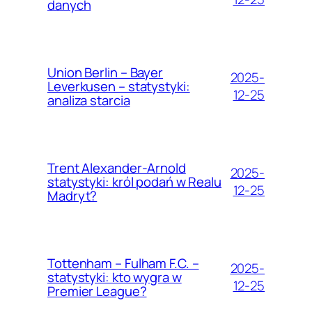
danych
Union Berlin – Bayer
2025-
Leverkusen – statystyki:
12-25
analiza starcia
Trent Alexander-Arnold
2025-
statystyki: król podań w Realu
12-25
Madryt?
Tottenham – Fulham F.C. –
2025-
statystyki: kto wygra w
12-25
Premier League?