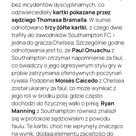
bez incydentów dyscyplinarnych, co
odzwierciedlały
kartki pokazane przez
sędziego Thomasa Bramalla
. W sumie
odnotowano
trzy żółte kartki
, z czego dwie
trafiły do zawodników Southampton F.C. i
jedna do gracza Chelsea. Szczególnie godne
odnotowania jest to, że
Paul Onuachu
z
Southampton otrzymał napomnienie za faul,
co świadczy o jego agresywnym stylu gry w
próbie zatrzymania ofensywnych poczynań
rywala. Podobnie
Moisés Caicedo
z Chelsea
został ukarany za faul, co może wynikać z
jego roli w środku pola, gdzie często
dochodzi do fizycznej walki o piłkę.
Ryan
Manning
z Southampton również znalazł
się w protokole sędziowskim z powodu
faulu. Te kartki, choć nie wpłynęły znacząco
na wynik, dodają elementu zaciętości do