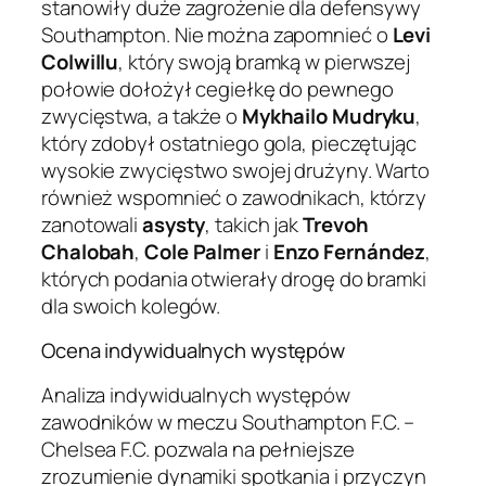
stanowiły duże zagrożenie dla defensywy
Southampton. Nie można zapomnieć o
Levi
Colwillu
, który swoją bramką w pierwszej
połowie dołożył cegiełkę do pewnego
zwycięstwa, a także o
Mykhailo Mudryku
,
który zdobył ostatniego gola, pieczętując
wysokie zwycięstwo swojej drużyny. Warto
również wspomnieć o zawodnikach, którzy
zanotowali
asysty
, takich jak
Trevoh
Chalobah
,
Cole Palmer
i
Enzo Fernández
,
których podania otwierały drogę do bramki
dla swoich kolegów.
Ocena indywidualnych występów
Analiza indywidualnych występów
zawodników w meczu Southampton F.C. –
Chelsea F.C. pozwala na pełniejsze
zrozumienie dynamiki spotkania i przyczyn