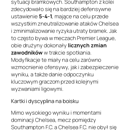
sytuacji bramkowych. Southampton z kolei
zdecydowało się na bardziej defensywne
ustawienie
5-4-1
, mające na celu przede
wszystkim zneutralizowanie ataków Chelsea
i zminimalizowanie ryzyka utraty bramek. Jak
to często bywa w meczach Premier League,
obie drużyny dokonały
licznych zmian
zawodników
w trakcie spotkania.
Modyfikacje te miały na celu zarówno
wzmocnienie ofensywy, jak i zabezpieczenie
wyniku, a także danie odpoczynku
kluczowym graczom przed kolejnymi
wyzwaniami ligowymi.
Kartki i dyscyplina na boisku
Mimo wysokiego wyniku i momentami
dominacji Chelsea, mecz pomiędzy
Southampton F.C. a Chelsea F.C. nie obył się