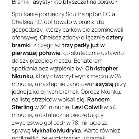
Bramki i asysty: kto błyszczał na boisku?
Spotkanie pomiędzy Southampton F.C. a
Chelsea F.C. obfitowało w bramki dla
gospodarzy, którzy całkowicie zdominowali
ofensywę. Chelsea zdobyło łącznie
cztery
bramki
, z czego aż
trzy padły już w
pierwszej połowie
, co skutecznie ustawiło
dalszy przebieg meczu. Bohaterem
spotkania bez wątpienia był
Christopher
Nkunku
, który otworzył wynik meczu w 24.
minucie, a następnie zanotował
asystę
przy
jednej z kolejnych bramek. Oprócz Nkunku,
na listę strzelców wpisali się:
Raheem
Sterling
w 36. minucie,
Levi Colwill
w 44.
minucie, a ostateczne pieczętujący
zwycięstwo gol padł w 78. minucie za
sprawą
Mykhailo Mudryka
. Warto również
podkreślić, że w zdobywaniu bramek