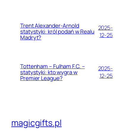
Trent Alexander-Arnold
2025-
statystyki: król podań w Realu
12-25
Madryt?
Tottenham – Fulham F.C. –
2025-
statystyki: kto wygra w
12-25
Premier League?
magicgifts.pl