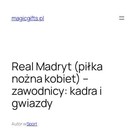
Przejdź
do
magicgifts.pl
treści
Real Madryt (piłka
nożna kobiet) –
zawodnicy: kadra i
gwiazdy
Autor:
w
Sport