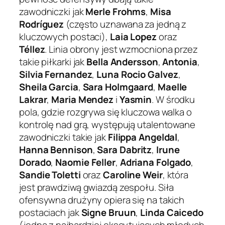
zawodniczki jak
Merle Frohms
,
Misa
Rodríguez
(często uznawana za jedną z
kluczowych postaci),
Laia Lopez
oraz
Téllez
. Linia obrony jest wzmocniona przez
takie piłkarki jak
Bella Andersson
,
Antonia
,
Silvia Fernandez
,
Luna Rocio Galvez
,
Sheila Garcia
,
Sara Holmgaard
,
Maelle
Lakrar
,
Maria Mendez
i
Yasmin
. W środku
pola, gdzie rozgrywa się kluczowa walka o
kontrolę nad grą, występują utalentowane
zawodniczki takie jak
Filippa Angeldal
,
Hanna Bennison
,
Sara Dabritz
,
Irune
Dorado
,
Naomie Feller
,
Adriana Folgado
,
Sandie Toletti
oraz
Caroline Weir
, która
jest prawdziwą gwiazdą zespołu. Siła
ofensywna drużyny opiera się na takich
postaciach jak
Signe Bruun
,
Linda Caicedo
(jedna z najbardziej ekscytujących młodych