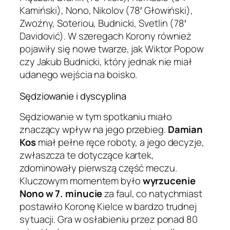
Kamiński), Nono, Nikolov (78′ Głowiński),
Zwoźny, Soteriou, Budnicki, Svetlin (78′
Davidović). W szeregach Korony również
pojawiły się nowe twarze, jak Wiktor Popow
czy Jakub Budnicki, który jednak nie miał
udanego wejścia na boisko.
Sędziowanie i dyscyplina
Sędziowanie w tym spotkaniu miało
znaczący wpływ na jego przebieg.
Damian
Kos
miał pełne ręce roboty, a jego decyzje,
zwłaszcza te dotyczące kartek,
zdominowały pierwszą część meczu.
Kluczowym momentem było
wyrzucenie
Nono w 7. minucie
za faul, co natychmiast
postawiło Koronę Kielce w bardzo trudnej
sytuacji. Gra w osłabieniu przez ponad 80