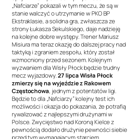
„Nafciarze” pokazali w tym meczu, że są w
stanie walczyć o utrzymanie w PKO BP
Ekstraklasie, a solidna gra, zwłaszcza ze
strony Łukasza Sekulskiego, daje nadzieję
na kolejne dobre występy. Trener Mariusz
Misiura ma teraz okazję do dalszej pracy nad
taktyką i zgraniem zespołu, który został
wzmocniony przed sezonem. Kolejnym
wyzwaniem dla Wisły Płock będzie trudny
mecz wyjazdowy.
27 lipca Wisła Płock
zmierzy się na wyjeździe z Rakowem
Częstochowa
, jednym z potentatów ligi.
Będzie to dla „Nafciarzy” kolejny test ich
możliwości i okazja do pokazania, że potrafią
rywalizować z najlepszymi drużynami w
Polsce. Zwycięstwo nad Koroną Kielce z
pewnością dodało drużynie pewności siebie
przed tym wymagającym starciem.