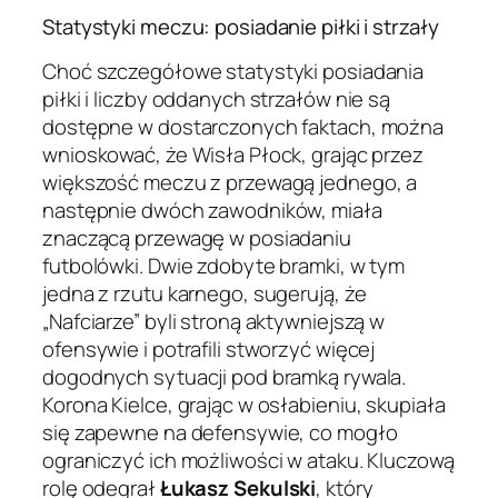
Statystyki meczu: posiadanie piłki i strzały
Choć szczegółowe statystyki posiadania
piłki i liczby oddanych strzałów nie są
dostępne w dostarczonych faktach, można
wnioskować, że Wisła Płock, grając przez
większość meczu z przewagą jednego, a
następnie dwóch zawodników, miała
znaczącą przewagę w posiadaniu
futbolówki. Dwie zdobyte bramki, w tym
jedna z rzutu karnego, sugerują, że
„Nafciarze” byli stroną aktywniejszą w
ofensywie i potrafili stworzyć więcej
dogodnych sytuacji pod bramką rywala.
Korona Kielce, grając w osłabieniu, skupiała
się zapewne na defensywie, co mogło
ograniczyć ich możliwości w ataku. Kluczową
rolę odegrał
Łukasz Sekulski
, który