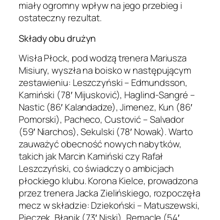
miały ogromny wpływ na jego przebieg i
ostateczny rezultat.
Składy obu drużyn
Wisła Płock, pod wodzą trenera Mariusza
Misiury, wyszła na boisko w następującym
zestawieniu: Leszczyński – Edmundsson,
Kamiński (78′ Mijusković), Haglind-Sangré –
Nastic (86′ Kalandadze), Jimenez, Kun (86′
Pomorski), Pacheco, Custović – Salvador
(59′ Niarchos), Sekulski (78′ Nowak). Warto
zauważyć obecność nowych nabytków,
takich jak Marcin Kamiński czy Rafał
Leszczyński, co świadczy o ambicjach
płockiego klubu. Korona Kielce, prowadzona
przez trenera Jacka Zielińskiego, rozpoczęła
mecz w składzie: Dziekoński – Matuszewski,
Pięczek, Błanik (73′ Niski), Remacle (54′