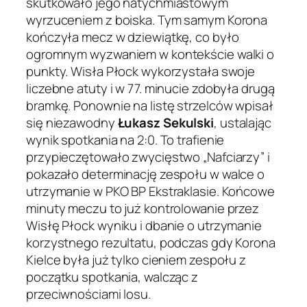
skutkowało jego natychmiastowym
wyrzuceniem z boiska. Tym samym Korona
kończyła mecz w dziewiątkę, co było
ogromnym wyzwaniem w kontekście walki o
punkty. Wisła Płock wykorzystała swoje
liczebne atuty i w 77. minucie zdobyła drugą
bramkę. Ponownie na listę strzelców wpisał
się niezawodny
Łukasz Sekulski
, ustalając
wynik spotkania na 2:0. To trafienie
przypieczętowało zwycięstwo „Nafciarzy” i
pokazało determinację zespołu w walce o
utrzymanie w PKO BP Ekstraklasie. Końcowe
minuty meczu to już kontrolowanie przez
Wisłę Płock wyniku i dbanie o utrzymanie
korzystnego rezultatu, podczas gdy Korona
Kielce była już tylko cieniem zespołu z
początku spotkania, walcząc z
przeciwnościami losu.