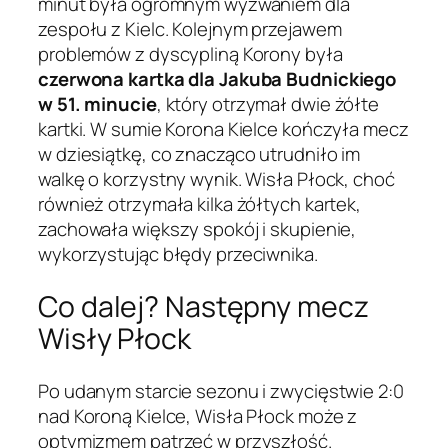
minut była ogromnym wyzwaniem dla
zespołu z Kielc. Kolejnym przejawem
problemów z dyscypliną Korony była
czerwona kartka dla Jakuba Budnickiego
w 51. minucie
, który otrzymał dwie żółte
kartki. W sumie Korona Kielce kończyła mecz
w dziesiątkę, co znacząco utrudniło im
walkę o korzystny wynik. Wisła Płock, choć
również otrzymała kilka żółtych kartek,
zachowała większy spokój i skupienie,
wykorzystując błędy przeciwnika.
Co dalej? Następny mecz
Wisły Płock
Po udanym starcie sezonu i zwycięstwie 2:0
nad Koroną Kielce, Wisła Płock może z
optymizmem patrzeć w przyszłość.