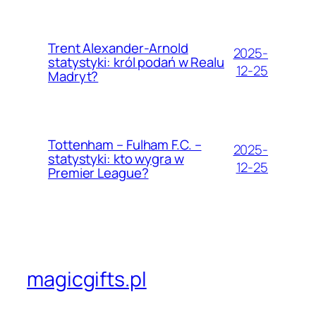
Trent Alexander-Arnold
2025-
statystyki: król podań w Realu
12-25
Madryt?
Tottenham – Fulham F.C. –
2025-
statystyki: kto wygra w
12-25
Premier League?
magicgifts.pl