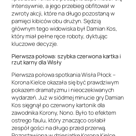
intensywnie, a jego przebieg obfitował w
zwroty akcji, które na długo pozostaną w
pamięci kibiców obu drużyn. Sędzią
głównym tego widowiska był Damian Kos,
który miał pełne ręce roboty, dyktując
kluczowe decyzje.
Pierwsza połowa: szybka czerwona kartka i
rzut karny dla Wisły
Pierwsza połowa spotkania Wisła Płock –
Korona Kielce okazała się być prawdziwym
pokazem dramatyzmu i nieoczekiwanych
wydarzeń. Już w siódmej minucie gry Damian
Kos sięgnął po czerwony kartonik dla
zawodnika Korony, Nono. Było to efektem
ostrego faulu, który znacząco osłabił
zespół gości na długo przed przerwą.
Pozostawiona w dziesiątkę Korona Kielce