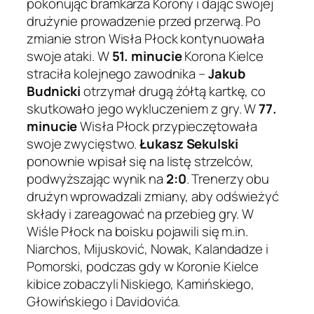
pokonując bramkarza Korony i dając swojej
drużynie prowadzenie przed przerwą. Po
zmianie stron Wisła Płock kontynuowała
swoje ataki. W
51. minucie
Korona Kielce
straciła kolejnego zawodnika –
Jakub
Budnicki
otrzymał drugą żółtą kartkę, co
skutkowało jego wykluczeniem z gry. W
77.
minucie
Wisła Płock przypieczętowała
swoje zwycięstwo.
Łukasz Sekulski
ponownie wpisał się na listę strzelców,
podwyższając wynik na
2:0
. Trenerzy obu
drużyn wprowadzali zmiany, aby odświeżyć
składy i zareagować na przebieg gry. W
Wiśle Płock na boisku pojawili się m.in.
Niarchos, Mijusković, Nowak, Kalandadze i
Pomorski, podczas gdy w Koronie Kielce
kibice zobaczyli Niskiego, Kamińskiego,
Głowińskiego i Davidovića.