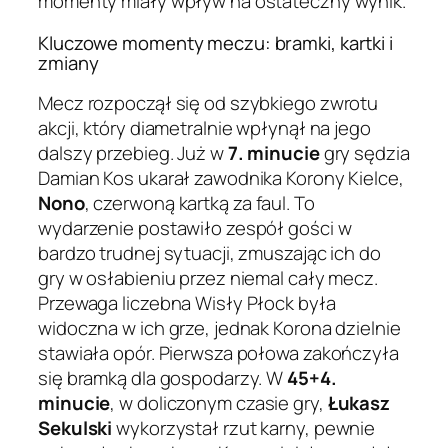
momenty miały wpływ na ostateczny wynik.
Kluczowe momenty meczu: bramki, kartki i
zmiany
Mecz rozpoczął się od szybkiego zwrotu
akcji, który diametralnie wpłynął na jego
dalszy przebieg. Już w
7. minucie
gry sędzia
Damian Kos ukarał zawodnika Korony Kielce,
Nono
, czerwoną kartką za faul. To
wydarzenie postawiło zespół gości w
bardzo trudnej sytuacji, zmuszając ich do
gry w osłabieniu przez niemal cały mecz.
Przewaga liczebna Wisły Płock była
widoczna w ich grze, jednak Korona dzielnie
stawiała opór. Pierwsza połowa zakończyła
się bramką dla gospodarzy. W
45+4.
minucie
, w doliczonym czasie gry,
Łukasz
Sekulski
wykorzystał rzut karny, pewnie