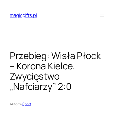
Przejdź
do
magicgifts.pl
treści
Przebieg: Wisła Płock
– Korona Kielce.
Zwycięstwo
„Nafciarzy” 2:0
Autor:
w
Sport