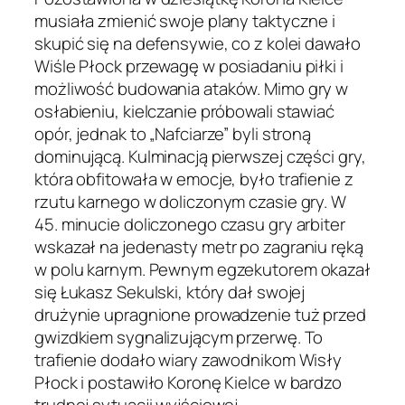
musiała zmienić swoje plany taktyczne i
skupić się na defensywie, co z kolei dawało
Wiśle Płock przewagę w posiadaniu piłki i
możliwość budowania ataków. Mimo gry w
osłabieniu, kielczanie próbowali stawiać
opór, jednak to „Nafciarze” byli stroną
dominującą. Kulminacją pierwszej części gry,
która obfitowała w emocje, było trafienie z
rzutu karnego w doliczonym czasie gry. W
45. minucie doliczonego czasu gry arbiter
wskazał na jedenasty metr po zagraniu ręką
w polu karnym. Pewnym egzekutorem okazał
się Łukasz Sekulski, który dał swojej
drużynie upragnione prowadzenie tuż przed
gwizdkiem sygnalizującym przerwę. To
trafienie dodało wiary zawodnikom Wisły
Płock i postawiło Koronę Kielce w bardzo
trudnej sytuacji wyjściowej.