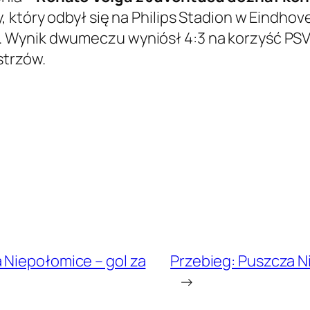
który odbył się na Philips Stadion w Eindhove
 Wynik dwumeczu wyniósł 4:3 na korzyść PSV
strzów.
 Niepołomice – gol za
Przebieg: Puszcza Ni
→