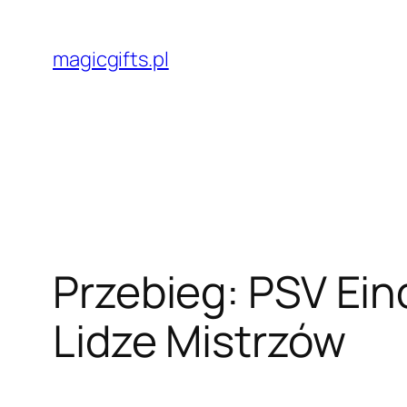
Przejdź
do
magicgifts.pl
treści
Przebieg: PSV Ei
Lidze Mistrzów