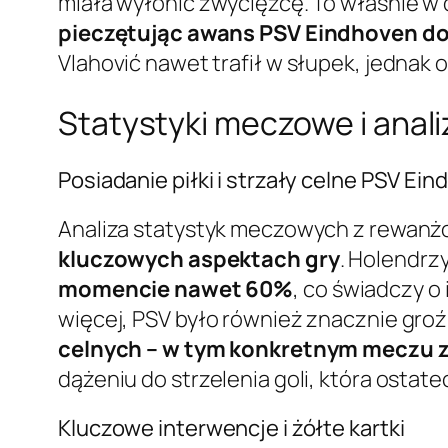
miała wyłonić zwycięzcę. To właśnie w
pieczętując awans PSV Eindhoven do k
Vlahović nawet trafił w słupek, jednak
Statystyki meczowe i anali
Posiadanie piłki i strzały celne PSV Ei
Analiza statystyk meczowych z rewanżo
kluczowych aspektach gry
. Holendrzy
momencie nawet 60%
, co świadczy o
więcej, PSV było również znacznie gro
celnych – w tym konkretnym meczu 
dążeniu do strzelenia goli, która ostat
Kluczowe interwencje i żółte kartki