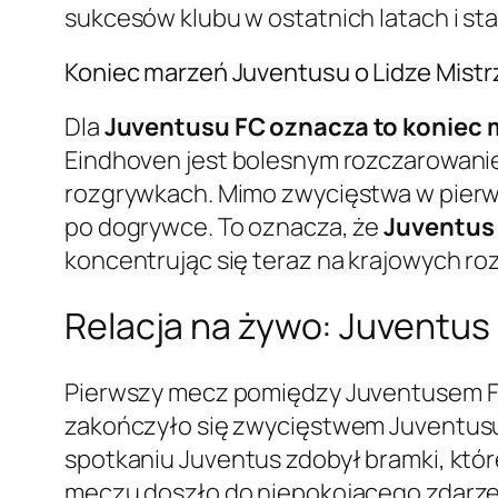
sukcesów klubu w ostatnich latach i st
Koniec marzeń Juventusu o Lidze Mist
Dla
Juventusu FC oznacza to koniec m
Eindhoven jest bolesnym rozczarowaniem 
rozgrywkach. Mimo zwycięstwa w pierws
po dogrywce. To oznacza, że
Juventus 
koncentrując się teraz na krajowych r
Relacja na żywo: Juventus
Pierwszy mecz pomiędzy Juventusem FC a
zakończyło się zwycięstwem Juventusu 
spotkaniu Juventus zdobył bramki, któr
meczu doszło do niepokojącego zdarze