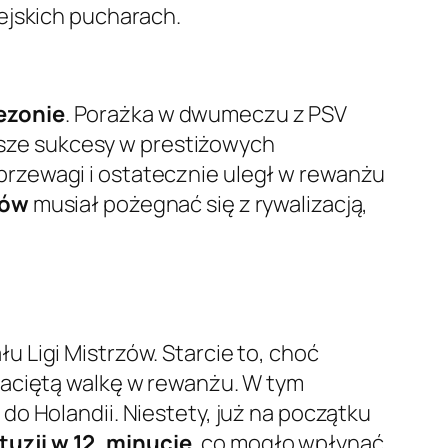
ejskich pucharach.
ezonie
. Porażka w dwumeczu z PSV
alsze sukcesy w prestiżowych
rzewagi i ostatecznie uległ w rewanżu
zów
musiał pożegnać się z rywalizacją,
 Ligi Mistrzów. Starcie to, choć
zaciętą walkę w rewanżu. W tym
o Holandii. Niestety, już na początku
uzji w 12. minucie
, co mogło wpłynąć