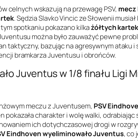
załów celnych wskazują na przewagę PSV,
mecz 
artek
. Sędzia Slavko Vincic ze Słowenii musiał
 tym spotkaniu pokazano kilka
żółtych karte
 Juventusu można było zauważyć pewne probl
an taktyczny, bazując na agresywnym ataku i
ncji bramkarza Juventusu i obrońców.
o Juventus w 1/8 finału Ligi M
anżowym meczu z Juventusem,
PSV Eindhove
n pokazała charakter i wolę walki, odrabiając
nowaniem ich dotychczasowej drogi w rozgryw
V Eindhoven wyeliminowało Juventus
, co