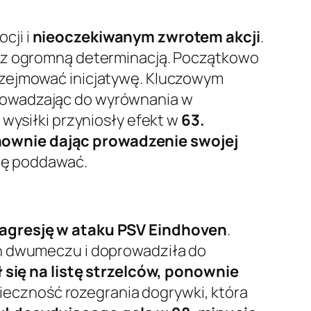
cji i
nieoczekiwanym zwrotem akcji
.
y z ogromną determinacją. Początkowo
rzejmować inicjatywę. Kluczowym
rowadzając do wyrównania w
 wysiłki przyniosły efekt w
63.
nownie dając prowadzenie swojej
się poddawać.
 agresję w ataku PSV Eindhoven
.
an dwumeczu i doprowadziła do
ł się na listę strzelców, ponownie
nieczność rozegrania dogrywki, która