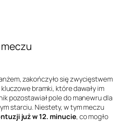
y meczu
ewanżem, zakończyło się zwycięstwem
 kluczowe bramki, które dawały im
nik pozostawiał pole do manewru dla
m starciu. Niestety, w tym meczu
tuzji już w 12. minucie
, co mogło