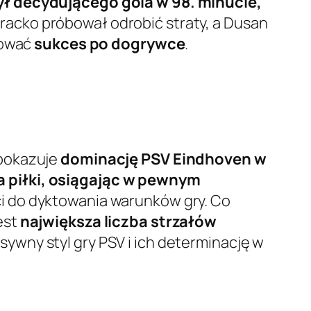
ł decydującego gola w 98. minucie,
racko próbował odrobić straty, a Dusan
tować
sukces po dogrywce
.
 pokazuje
dominację PSV Eindhoven w
 piłki, osiągając w pewnym
ści do dyktowania warunków gry. Co
est
największa liczba strzałów
nsywny styl gry PSV i ich determinację w