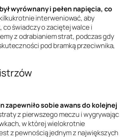
był wyrównany i pełen napięcia, co
 kilkukrotnie interweniować, aby
k
, co świadczy o zaciętej walce i
emy z odrabianiem strat, podczas gdy
 skuteczności pod bramką przeciwnika,
istrzów
n zapewniło sobie awans do kolejnej
 straty z pierwszego meczu i wygrywając
kach, w której wielokrotnie
 jest z pewnością jednym z największych