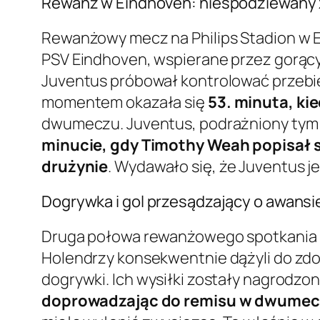
Rewanż w Eindhoven: niespodziewany z
Rewanżowy mecz na Philips Stadion w E
PSV Eindhoven, wspierane przez gorący
Juventus próbował kontrolować przebie
momentem okazała się
53. minuta, ki
dwumeczu. Juventus, podrażniony tym tra
minucie, gdy Timothy Weah popisał s
drużynie
. Wydawało się, że Juventus j
Dogrywka i gol przesądzający o awansi
Druga połowa rewanżowego spotkania p
Holendrzy konsekwentnie dążyli do zdo
dogrywki. Ich wysiłki zostały nagrodzo
doprowadzając do remisu w dwume