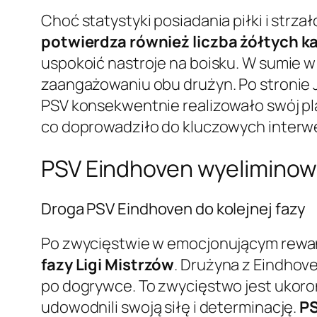
Choć statystyki posiadania piłki i str
potwierdza również liczba żółtych k
uspokoić nastroje na boisku. W sumie w
zaangażowaniu obu drużyn. Po stronie
PSV konsekwentnie realizowało swój pl
co doprowadziło do kluczowych interwe
PSV Eindhoven wyeliminował
Droga PSV Eindhoven do kolejnej fazy
Po zwycięstwie w emocjonującym rew
fazy Ligi Mistrzów
. Drużyna z Eindhove
po dogrywce. To zwycięstwo jest ukoro
udowodnili swoją siłę i determinację.
PS