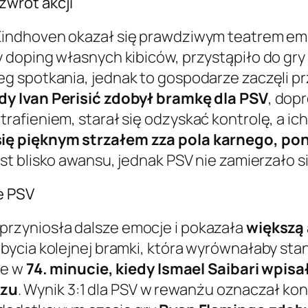
wrot akcji
indhoven okazał się prawdziwym teatrem emo
 doping własnych kibiców, przystąpiło do gr
g spotkania, jednak to gospodarze zaczęli p
edy Ivan Perisić zdobył bramkę dla PSV
, dop
fieniem, starał się odzyskać kontrolę, a ich
ię pięknym strzałem zza pola karnego, po
est blisko awansu, jednak PSV nie zamierzało 
e PSV
rzyniosła dalsze emocje i pokazała
większą
bycia kolejnej bramki, która wyrównałaby st
ne w
74. minucie, kiedy Ismael Saibari wpisa
czu
. Wynik 3:1 dla PSV w rewanżu oznaczał ko