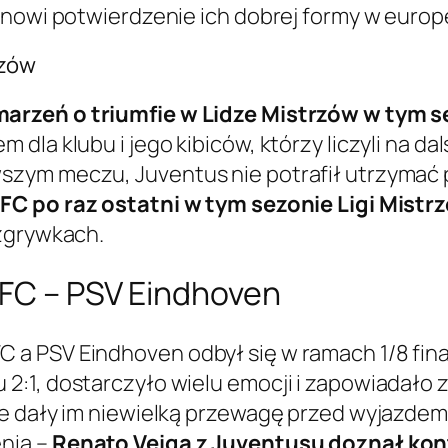
anowi potwierdzenie ich dobrej formy w europ
rzów
arzeń o triumfie w Lidze Mistrzów w tym s
dla klubu i jego kibiców, którzy liczyli na d
zym meczu, Juventus nie potrafił utrzymać p
FC po raz ostatni w tym sezonie Ligi Mistr
ozgrywkach.
 FC – PSV Eindhoven
 PSV Eindhoven odbył się w ramach 1/8 finału
2:1, dostarczyło wielu emocji i zapowiadało 
e dały im niewielką przewagę przed wyjazdem d
nia –
Renato Veiga z Juventusu doznał kont