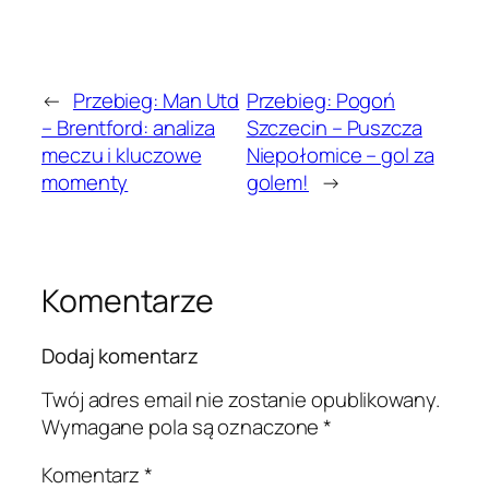
←
Przebieg: Man Utd
Przebieg: Pogoń
– Brentford: analiza
Szczecin – Puszcza
meczu i kluczowe
Niepołomice – gol za
momenty
golem!
→
Komentarze
Dodaj komentarz
Twój adres email nie zostanie opublikowany.
Wymagane pola są oznaczone
*
Komentarz
*