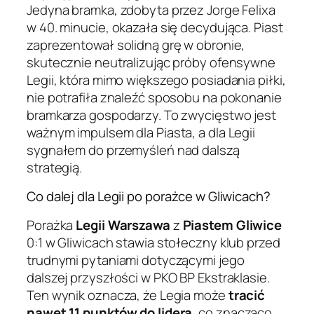
Jedyna bramka, zdobyta przez Jorge Felixa
w 40. minucie, okazała się decydująca. Piast
zaprezentował solidną grę w obronie,
skutecznie neutralizując próby ofensywne
Legii, która mimo większego posiadania piłki,
nie potrafiła znaleźć sposobu na pokonanie
bramkarza gospodarzy. To zwycięstwo jest
ważnym impulsem dla Piasta, a dla Legii
sygnałem do przemyśleń nad dalszą
strategią.
Co dalej dla Legii po porażce w Gliwicach?
Porażka
Legii Warszawa
z
Piastem Gliwice
0:1 w Gliwicach stawia stołeczny klub przed
trudnymi pytaniami dotyczącymi jego
dalszej przyszłości w PKO BP Ekstraklasie.
Ten wynik oznacza, że Legia może
tracić
nawet 11 punktów do lidera
, co znacząco