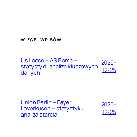
WIĘCEJ WPISÓW
Us Lecce – AS Roma –
2025-
statystyki: analiza kluczowych
12-25
danych
Union Berlin – Bayer
2025-
Leverkusen – statystyki:
12-25
analiza starcia