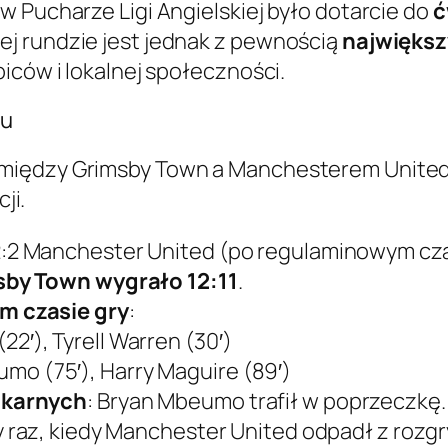
w Pucharze Ligi Angielskiej było dotarcie do
ć
j rundzie jest jednak z pewnością
największ
iców i lokalnej społeczności.
zu
między Grimsby Town a Manchesterem United,
ji.
2:2 Manchester United (po regulaminowym cza
by Town wygrało 12:11
.
m czasie gry
:
2′), Tyrell Warren (30′)
mo (75′), Harry Maguire (89′)
 karnych
: Bryan Mbeumo trafił w poprzeczkę.
zy raz, kiedy Manchester United odpadł z roz