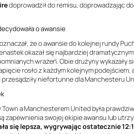
ire
doprowadził do remisu, doprowadzając do 
adecydowała o awansie
znaczał, że o awansie do kolejnej rundy Pucha
denastek okazał się najbardziej dramatycznym
pomnianych wrażeń. Obie drużyny wykazały się 
pięcie rosło z każdym kolejnym podejściem,
 przesądziły niefortunne dla Manchesteru Un
ek
y Town a Manchesterem United była prawdziw
ą zapewnienia swojej ekipie awansu lub utrzym
a się lepsza, wygrywając ostatecznie 12:1