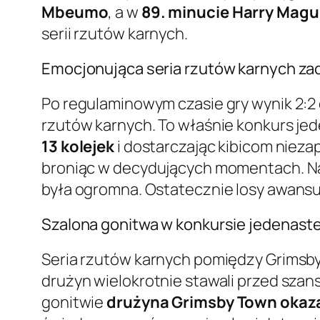
Mbeumo
, a w
89. minucie
Harry Magu
serii rzutów karnych.
Emocjonująca seria rzutów karnych z
Po regulaminowym czasie gry wynik 2:2 o
rzutów karnych. To właśnie konkurs je
13 kolejek
i dostarczając kibicom nieza
broniąc w decydujących momentach. Na
była ogromna. Ostatecznie losy awansu
Szalona gonitwa w konkursie jedenast
Seria rzutów karnych pomiędzy Grimsb
drużyn wielokrotnie stawali przed szans
gonitwie
drużyna Grimsby Town okazał