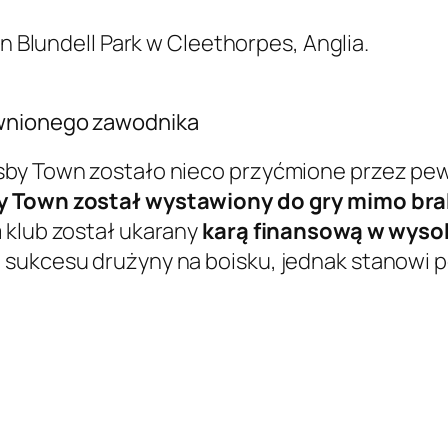
on Blundell Park w Cleethorpes, Anglia.
awnionego zawodnika
msby Town zostało nieco przyćmione przez p
y Town został wystawiony do gry mimo bra
 klub został ukarany
karą finansową w wyso
 sukcesu drużyny na boisku, jednak stanowi p