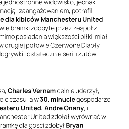
 jednostronne widowisko, jednak
acją i zaangażowaniem, potrafili
e dla kibiców Manchesteru United
wie bramki zdobyte przez zespół z
imo posiadania większości piłki, miał
 w drugiej połowie Czerwone Diabły
dogrywki i ostatecznie serii rzutów
sa,
Charles Vernam
celnie uderzył,
ele czasu, a w
30. minucie
gospodarze
steru United, Andre Onany
, i
. Manchester United zdołał wyrównać w
ramkę dla gości zdobył
Bryan