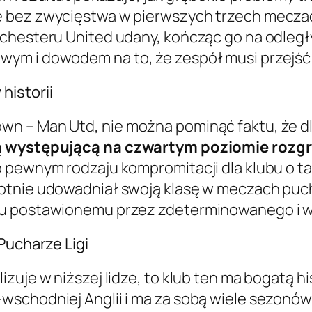
e bez zwycięstwa w pierwszych trzech mecza
chesteru United udany, kończąc go na odległym
ym i dowodem na to, że zespół musi przejść
historii
n – Man Utd, nie można pominąć faktu, że d
yną występującą na czwartym poziomie roz
pewnym rodzaju kompromitacji dla klubu o tak w
tnie udowadniał swoją klasę w meczach puchar
iu postawionemu przez zdeterminowanego i w
Pucharze Ligi
zuje w niższej lidze, to klub ten ma bogatą hi
wschodniej Anglii i ma za sobą wiele sezonó