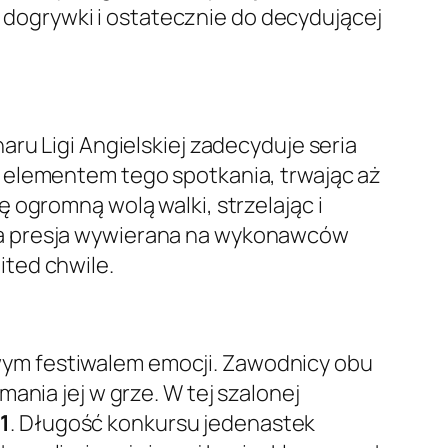
dogrywki i ostatecznie do decydującej
ru Ligi Angielskiej zadecyduje seria
 elementem tego spotkania, trwając aż
ogromną wolą walki, strzelając i
 a presja wywierana na wykonawców
ited chwile.
ym festiwalem emocji. Zawodnicy obu
ania jej w grze. W tej szalonej
1
. Długość konkursu jedenastek