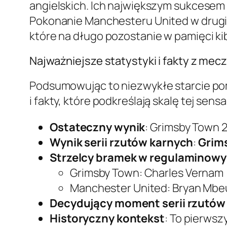
angielskich. Ich największym sukcesem 
Pokonanie Manchesteru United w drugie
które na długo pozostanie w pamięci kib
Najważniejsze statystyki i fakty z mec
Podsumowując to niezwykłe starcie po
i fakty, które podkreślają skalę tej sensac
Ostateczny wynik
: Grimsby Town 
Wynik serii rzutów karnych
:
Grims
Strzelcy bramek w regulaminowy
Grimsby Town: Charles Vernam (2
Manchester United: Bryan Mbeu
Decydujący moment serii rzutów
Historyczny kontekst
: To pierws