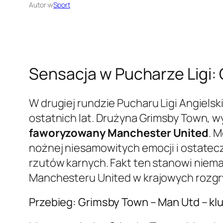
Autor:
w
Sport
Sensacja w Pucharze Ligi:
W drugiej rundzie Pucharu Ligi Angiels
ostatnich lat. Drużyna Grimsby Town, w
faworyzowany Manchester United
. M
nożnej niesamowitych emocji i ostatec
rzutów karnych. Fakt ten stanowi niema
Manchesteru United w krajowych rozg
Przebieg: Grimsby Town – Man Utd – 