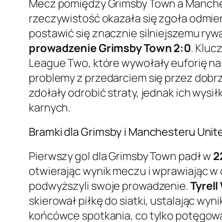
Mecz pomiędzy Grimsby Town a Manches
rzeczywistość okazała się zgoła odmien
postawić się znacznie silniejszemu ryw
prowadzenie Grimsby Town 2:0
. Klu
League Two, które wywołały euforię na 
problemy z przedarciem się przez dobr
zdołały odrobić straty, jednak ich wysił
karnych.
Bramki dla Grimsby i Manchesteru Unit
Pierwszy gol dla Grimsby Town padł w
2
otwierając wynik meczu i wprawiając w 
podwyższyli swoje prowadzenie.
Tyrell
skierował piłkę do siatki, ustalając w
końcówce spotkania, co tylko potęgowa