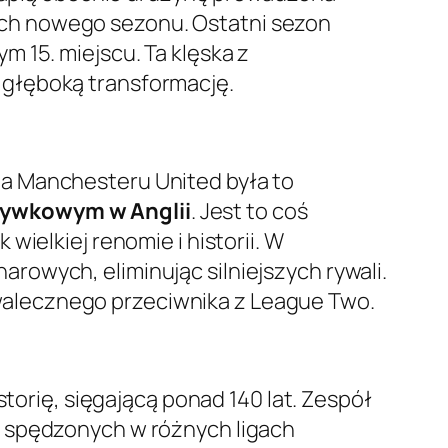
ch nowego sezonu. Ostatni sezon
 15. miejscu. Ta klęska z
 głęboką transformację.
la Manchesteru United była to
grywkowym w Anglii
. Jest to coś
ielkiej renomie i historii. W
owych, eliminując silniejszych rywali.
alecznego przeciwnika z League Two.
storię, sięgającą ponad 140 lat. Zespół
w spędzonych w różnych ligach