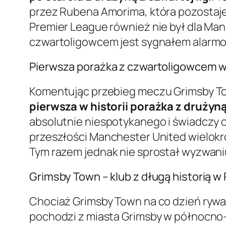
przez Rubena Amorima, która pozostaj
Premier League również nie był dla Man
czwartoligowcem jest sygnałem alarmow
Pierwsza porażka z czwartoligowcem w 
Komentując przebieg meczu Grimsby Tow
pierwsza w historii porażka z druż
absolutnie niespotykanego i świadczy o 
przeszłości Manchester United wielokro
Tym razem jednak nie sprostał wyzwan
Grimsby Town – klub z długą historią w 
Chociaż Grimsby Town na co dzień rywali
pochodzi z miasta Grimsby w północno-