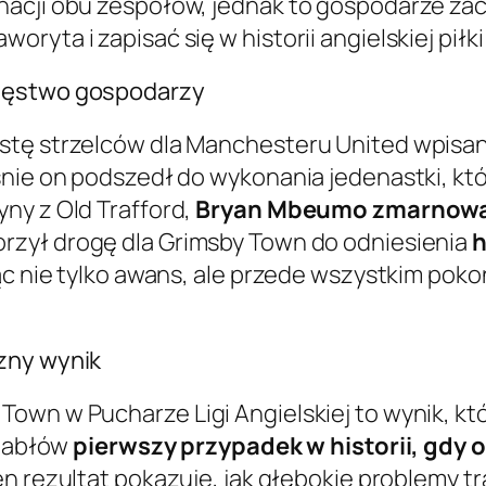
nacji obu zespołów, jednak to gospodarze zac
yta i zapisać się w historii angielskiej piłki
cięstwo gospodarzy
stę strzelców dla Manchesteru United wpisan
śnie on podszedł do wykonania jedenastki, kt
ny z Old Trafford,
Bryan Mbeumo zmarnował 
orzył drogę dla Grimsby Town do odniesienia
h
ąc nie tylko awans, ale przede wszystkim poko
zny wynik
own w Pucharze Ligi Angielskiej to wynik, kt
Diabłów
pierwszy przypadek w historii, gdy
Ten rezultat pokazuje, jak głębokie problemy