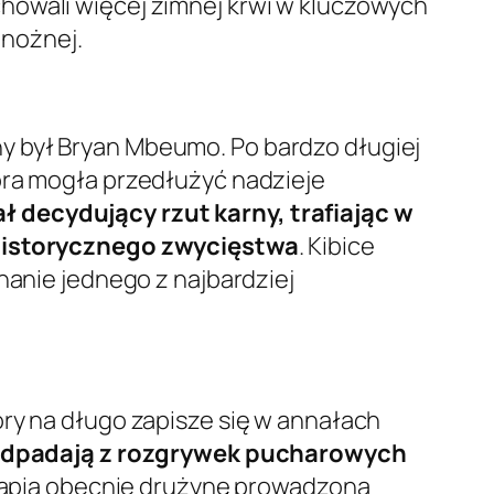
howali więcej zimnej krwi w kluczowych
 nożnej.
y był Bryan Mbeumo. Po bardzo długiej
óra mogła przedłużyć nadzieje
decydujący rzut karny, trafiając w
istorycznego zwycięstwa
. Kibice
nanie jednego z najbardziej
óry na długo zapisze się w annałach
 odpadają z rozgrywek pucharowych
 trapią obecnie drużynę prowadzona