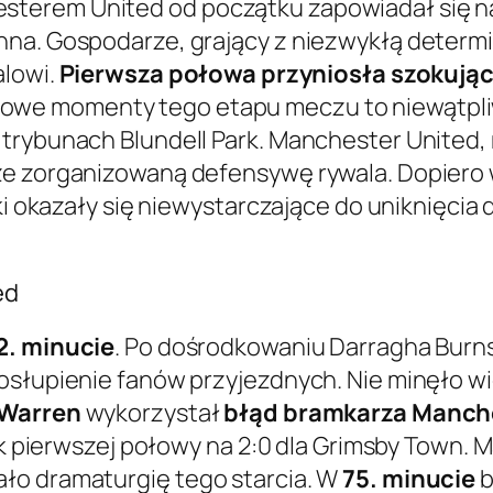
terem United od początku zapowiadał się na
na. Gospodarze, grający z niezwykłą determin
alowi.
Pierwsza połowa przyniosła szokując
czowe momenty tego etapu meczu to niewątpli
trybunach Blundell Park. Manchester United, m
ze zorganizowaną defensywę rywala. Dopiero
ki okazały się niewystarczające do uniknięcia 
ed
2. minucie
. Po dośrodkowaniu Darragha Burn
osłupienie fanów przyjezdnych. Nie minęło wi
 Warren
wykorzystał
błąd bramkarza Manche
ynik pierwszej połowy na 2:0 dla Grimsby Town
ło dramaturgię tego starcia. W
75. minucie
b