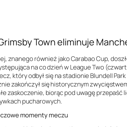
 Grimsby Town eliminuje Manch
kiej, znanego również jako Carabao Cup, doszł
ystępująca na co dzień w League Two (czwartej
ecz, który odbył się na stadionie Blundell Par
znie zakończył się historycznym zwycięstwem
łe zaskoczenie, biorąc pod uwagę przepaść li
rywkach pucharowych.
kluczowe momenty meczu