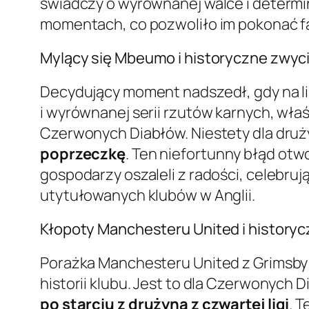
świadczy o wyrównanej walce i determi
momentach, co pozwoliło im pokonać fawor
Mylący się Mbeumo i historyczne zwy
Decydujący moment nadszedł, gdy na li
i wyrównanej serii rzutów karnych, wła
Czerwonych Diabłów. Niestety dla druży
poprzeczkę
. Ten niefortunny błąd otw
gospodarzy oszaleli z radości, celebruj
utytułowanych klubów w Anglii.
Kłopoty Manchesteru United i historyc
Porażka Manchesteru United z Grimsby T
historii klubu. Jest to dla Czerwonych 
po starciu z drużyną z czwartej ligi
. 