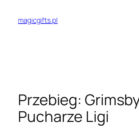
Przejdź
do
magicgifts.pl
treści
Przebieg: Grimsb
Pucharze Ligi