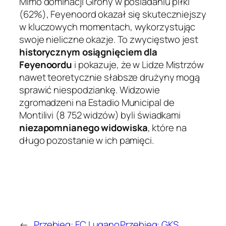
Mimo dominacji Girony w posiadaniu piłki
(62%), Feyenoord okazał się skuteczniejszy
w kluczowych momentach, wykorzystując
swoje nieliczne okazje. To zwycięstwo jest
historycznym osiągnięciem dla
Feyenoordu
i pokazuje, że w Lidze Mistrzów
nawet teoretycznie słabsze drużyny mogą
sprawić niespodziankę. Widzowie
zgromadzeni na Estadio Municipal de
Montilivi (8 752 widzów) byli świadkami
niezapomnianego widowiska
, które na
długo pozostanie w ich pamięci.
←
Przebieg: FC Lugano
Przebieg: GKS