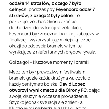
oddała 14 strzałów, z czego 7 było
celnych
, podczas gdy
Feyenoord oddał 7
strzałów, z czego 2 były celne
. To
pokazuje, że choć Girona częściej
dochodziła do sytuacji strzeleckich,
Feyenoord był znacznie bardziej zabójczy w
finalizacji, wykorzystując mniejszą liczbę
okazji do zdobycia bramek, w tym te
wynikające z niefortunnych błędów rywala.
Gol za gol – kluczowe momenty i bramki
Mecz ten był prawdziwym festiwalem
bramek, gdzie każda drużyna walczyła o
każdy centymetr boiska.
David Lopez
otworzył wynik meczu dla Girony FC
, dając
swojej drużynie wczesne prowadzenie.
Szybko jednak sytuacja się zmieniła.
Kluczowym i najbardziej zaskakującym