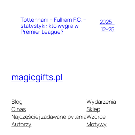
Tottenham – Fulham F.C. –
2025-
statystyki: kto wygra w
12-25
Premier League?
magicgifts.pl
Blog
Wydarzenia
O nas
Sklep
Najczęściej zadawane pytania
Wzorce
Autorzy
Motywy