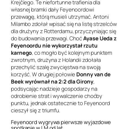
Krejčíego. Te niefortunne trafienia dla
własnej bramki dały Feyenoordowi
przewagę, którą musieli utrzymać. Antoni
Milambo zdołał wpisać się na listę strzelców
dla drużyny z Rotterdamu, przyczyniając się
do budowania przewagi. Choć
Ayase Ueda z
Feyenoordu nie wykorzystał rzutu
karnego
, co mogło być kolejnym punktem
zwrotnym, drużyna z Holandii zdołała
przechylić szalę zwycięstwa na swoją
korzyść. W drugiej połowie
Donny van de
Beek wyrównał na 2:2 dla Girony
,
podsycając nadzieje gospodarzy na
odrobienie strat i wywalczenie choćby
punktu, jednak ostatecznie to Feyenoord
cieszył się z triumfu.
Feyenoord wygrywa pierwsze wyjazdowe
spotkanie w LM od lat