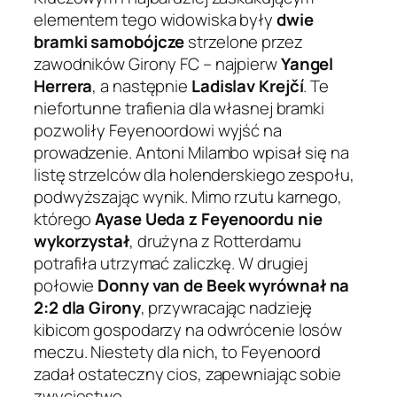
elementem tego widowiska były
dwie
bramki samobójcze
strzelone przez
zawodników Girony FC – najpierw
Yangel
Herrera
, a następnie
Ladislav Krejčí
. Te
niefortunne trafienia dla własnej bramki
pozwoliły Feyenoordowi wyjść na
prowadzenie. Antoni Milambo wpisał się na
listę strzelców dla holenderskiego zespołu,
podwyższając wynik. Mimo rzutu karnego,
którego
Ayase Ueda z Feyenoordu nie
wykorzystał
, drużyna z Rotterdamu
potrafiła utrzymać zaliczkę. W drugiej
połowie
Donny van de Beek wyrównał na
2:2 dla Girony
, przywracając nadzieję
kibicom gospodarzy na odwrócenie losów
meczu. Niestety dla nich, to Feyenoord
zadał ostateczny cios, zapewniając sobie
zwycięstwo.