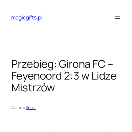
Przejdź
do
magicgifts.pl
treści
Przebieg: Girona FC –
Feyenoord 2:3 w Lidze
Mistrzów
Autor:
w
Sport