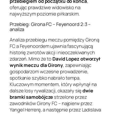
przebiegiem od początku do końca
,
oferując prawdziwe widowisko na
najwyższym poziomie piłkarskim.
Przebieg: Girona FC – Feyenoord 2:3 –
analiza
Analiza przebiegu meczu pomiędzy Gironą
FC a Feyenoordem ujawnia fascynującą
historię zwrotów akcji i nieoczekiwanych
zdarzeń. Mimo że to
David Lopez otworzył
wynik meczu dla Girony
, zapewniając
gospodarzom wczesne prowadzenie,
spotkanie szybko nabrało tempa.
Kluczowym momentem, który wpłynął na
dalsze losy rywalizacji, okazały się
dwie
bramki samobójcze
strzelone przez
zawodników Girony FC – najpierw przez
Yangel Herrerę, a następnie przez Ladislava