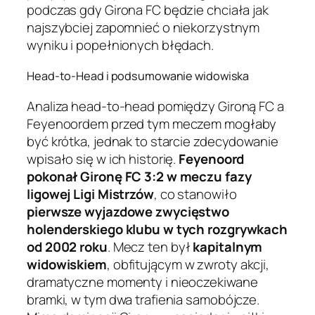
podczas gdy Girona FC będzie chciała jak
najszybciej zapomnieć o niekorzystnym
wyniku i popełnionych błędach.
Head-to-Head i podsumowanie widowiska
Analiza head-to-head pomiędzy Gironą FC a
Feyenoordem przed tym meczem mogłaby
być krótka, jednak to starcie zdecydowanie
wpisało się w ich historię.
Feyenoord
pokonał Gironę FC 3:2 w meczu fazy
ligowej Ligi Mistrzów
, co stanowiło
pierwsze wyjazdowe zwycięstwo
holenderskiego klubu w tych rozgrywkach
od 2002 roku
. Mecz ten był
kapitalnym
widowiskiem
, obfitującym w zwroty akcji,
dramatyczne momenty i nieoczekiwane
bramki, w tym dwa trafienia samobójcze.