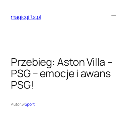
Przejdź
do
magicgifts.pl
treści
Przebieg: Aston Villa –
PSG – emocje i awans
PSG!
Autor:
w
Sport