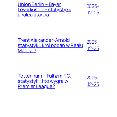
Union Berlin – Bayer
2025-
Leverkusen – statystyki:
12-25
analiza starcia
Trent Alexander-Arnold
2025-
statystyki: król podań w Realu
12-25
Madryt?
Tottenham – Fulham F.C. –
2025-
statystyki: kto wygra w
12-25
Premier League?