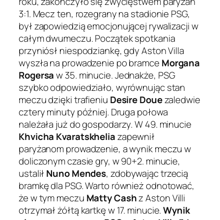
roku, zakończyło się zwycięstwem paryżan
3:1. Mecz ten, rozegrany na stadionie PSG,
był zapowiedzią emocjonującej rywalizacji w
całym dwumeczu. Początek spotkania
przyniósł niespodziankę, gdy Aston Villa
wyszła na prowadzenie po bramce
Morgana
Rogersa
w 35. minucie. Jednakże, PSG
szybko odpowiedziało, wyrównując stan
meczu dzięki trafieniu
Desire Doue
zaledwie
cztery minuty później. Druga połowa
należała już do gospodarzy. W 49. minucie
Khvicha Kvaratskhelia
zapewnił
paryżanom prowadzenie, a wynik meczu w
doliczonym czasie gry, w 90+2. minucie,
ustalił
Nuno Mendes
, zdobywając trzecią
bramkę dla PSG. Warto również odnotować,
że w tym meczu
Matty Cash
z Aston Villi
otrzymał żółtą kartkę w 17. minucie.
Wynik