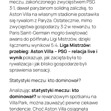
meczu, zakończonego zwycięstwem PSG
3:1, dawał paryżanom solidną zaliczkę, to
Aston Villa na własnym stadionie postawiła
się rywalom z Paryża. Ostatecznie, mimo
zwycięstwa gospodarzy 3:2 w rewanżu, to
Paris Saint-Germain mogło świętować
awans do półfinału Ligi Mistrzów, dzięki
łącznemu wynikowi 5:4.
Liga Mistrzów:
przebieg: Aston Villa – PSG – relacja live i
wynik
pokazuje, jak zacięta była to
rywalizacja i jak blisko gospodarze byli
sprawienia sensacji.
Statystyki meczu: kto dominował?
Analizując
statystyki meczu: kto
dominował?
w rewanżowym spotkaniu na
Villa Park, można zauważyć pewne ciekawe
tendencje. Choć Aston Villa osiągnęła