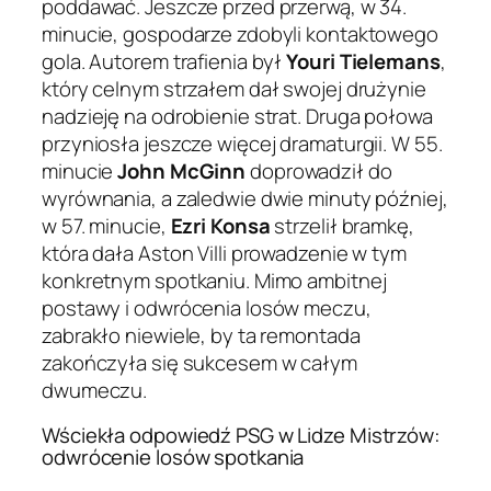
poddawać. Jeszcze przed przerwą, w 34.
minucie, gospodarze zdobyli kontaktowego
gola. Autorem trafienia był
Youri Tielemans
,
który celnym strzałem dał swojej drużynie
nadzieję na odrobienie strat. Druga połowa
przyniosła jeszcze więcej dramaturgii. W 55.
minucie
John McGinn
doprowadził do
wyrównania, a zaledwie dwie minuty później,
w 57. minucie,
Ezri Konsa
strzelił bramkę,
która dała Aston Villi prowadzenie w tym
konkretnym spotkaniu. Mimo ambitnej
postawy i odwrócenia losów meczu,
zabrakło niewiele, by ta remontada
zakończyła się sukcesem w całym
dwumeczu.
Wściekła odpowiedź PSG w Lidze Mistrzów:
odwrócenie losów spotkania