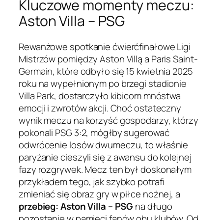
Kluczowe momenty meczu:
Aston Villa – PSG
Rewanżowe spotkanie ćwierćfinałowe Ligi
Mistrzów pomiędzy Aston Villą a Paris Saint-
Germain, które odbyło się 15 kwietnia 2025
roku na wypełnionym po brzegi stadionie
Villa Park, dostarczyło kibicom mnóstwa
emocji i zwrotów akcji. Choć ostateczny
wynik meczu na korzyść gospodarzy, którzy
pokonali PSG 3:2, mógłby sugerować
odwrócenie losów dwumeczu, to właśnie
paryżanie cieszyli się z awansu do kolejnej
fazy rozgrywek. Mecz ten był doskonałym
przykładem tego, jak szybko potrafi
zmieniać się obraz gry w piłce nożnej, a
przebieg: Aston Villa – PSG
na długo
pozostanie w pamięci fanów obu klubów. Od