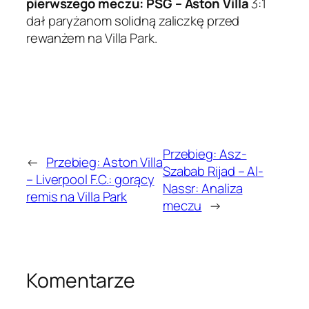
pierwszego meczu: PSG – Aston Villa
3:1
dał paryżanom solidną zaliczkę przed
rewanżem na Villa Park.
Przebieg: Asz-
←
Przebieg: Aston Villa
Szabab Rijad – Al-
– Liverpool F.C.: gorący
Nassr: Analiza
remis na Villa Park
meczu
→
Komentarze