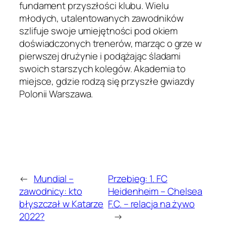
fundament przyszłości klubu. Wielu
młodych, utalentowanych zawodników
szlifuje swoje umiejętności pod okiem
doświadczonych trenerów, marząc o grze w
pierwszej drużynie i podążając śladami
swoich starszych kolegów. Akademia to
miejsce, gdzie rodzą się przyszłe gwiazdy
Polonii Warszawa.
←
Mundial –
Przebieg: 1. FC
zawodnicy: kto
Heidenheim – Chelsea
błyszczał w Katarze
F.C. – relacja na żywo
2022?
→