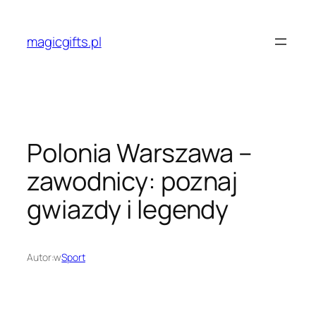
Przejdź
do
magicgifts.pl
treści
Polonia Warszawa –
zawodnicy: poznaj
gwiazdy i legendy
Autor:
w
Sport