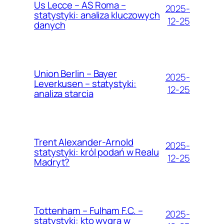
Us Lecce – AS Roma –
2025-
statystyki: analiza kluczowych
12-25
danych
Union Berlin – Bayer
2025-
Leverkusen – statystyki:
12-25
analiza starcia
Trent Alexander-Arnold
2025-
statystyki: król podań w Realu
12-25
Madryt?
Tottenham – Fulham F.C. –
2025-
statystyki: kto wygra w