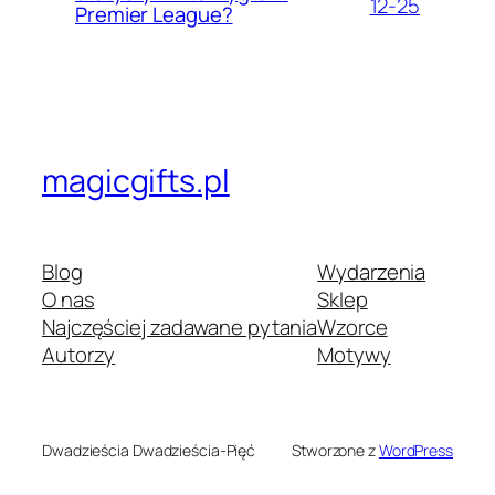
12-25
Premier League?
magicgifts.pl
Blog
Wydarzenia
O nas
Sklep
Najczęściej zadawane pytania
Wzorce
Autorzy
Motywy
Dwadzieścia Dwadzieścia-Pięć
Stworzone z
WordPress