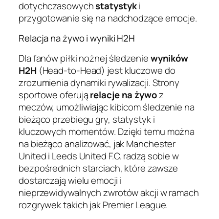
dotychczasowych
statystyk
i
przygotowanie się na nadchodzące emocje.
Relacja na żywo i wyniki H2H
Dla fanów piłki nożnej śledzenie
wyników
H2H
(Head-to-Head) jest kluczowe do
zrozumienia dynamiki rywalizacji. Strony
sportowe oferują
relacje na żywo
z
meczów, umożliwiając kibicom śledzenie na
bieżąco przebiegu gry, statystyk i
kluczowych momentów. Dzięki temu można
na bieżąco analizować, jak Manchester
United i Leeds United F.C. radzą sobie w
bezpośrednich starciach, które zawsze
dostarczają wielu emocji i
nieprzewidywalnych zwrotów akcji w ramach
rozgrywek takich jak Premier League.