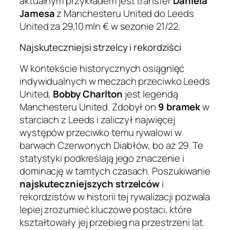
aktualnym przykładem jest transfer
Daniela
Jamesa
z Manchesteru United do Leeds
United za 29,10 mln € w sezonie 21/22.
Najskuteczniejsi strzelcy i rekordziści
W kontekście historycznych osiągnięć
indywidualnych w meczach przeciwko Leeds
United,
Bobby Charlton
jest legendą
Manchesteru United. Zdobył on
9 bramek
w
starciach z Leeds i zaliczył najwięcej
występów przeciwko temu rywalowi w
barwach Czerwonych Diabłów, bo aż 29. Te
statystyki podkreślają jego znaczenie i
dominację w tamtych czasach. Poszukiwanie
najskuteczniejszych strzelców
i
rekordzistów w historii tej rywalizacji pozwala
lepiej zrozumieć kluczowe postaci, które
kształtowały jej przebieg na przestrzeni lat.