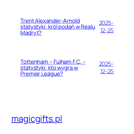
Trent Alexander-Arnold
2025-
statystyki: król podań w Realu
12-25
Madryt?
Tottenham – Fulham F.C. –
2025-
statystyki: kto wygra w
12-25
Premier League?
magicgifts.pl