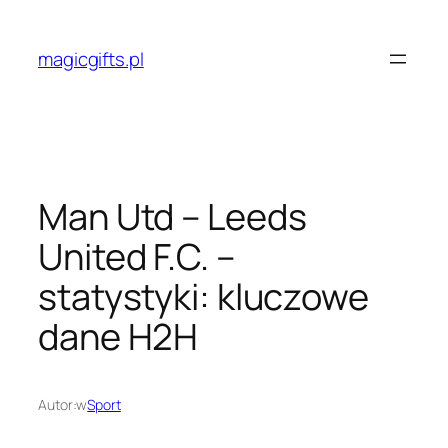
Przejdź
do
magicgifts.pl
treści
Man Utd – Leeds
United F.C. –
statystyki: kluczowe
dane H2H
Autor:
w
Sport