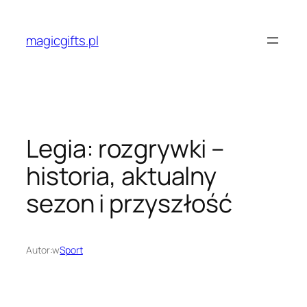
Przejdź
do
magicgifts.pl
treści
Legia: rozgrywki –
historia, aktualny
sezon i przyszłość
Autor:
w
Sport