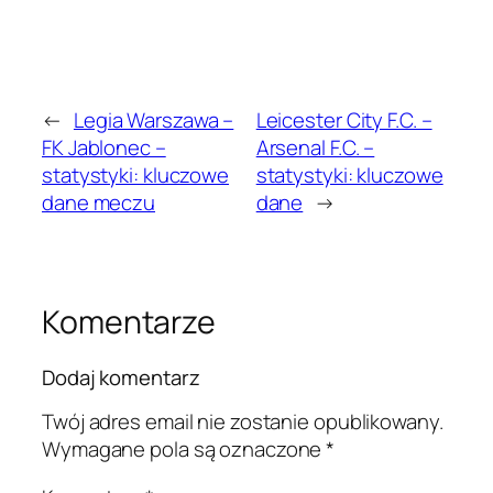
←
Legia Warszawa –
Leicester City F.C. –
FK Jablonec –
Arsenal F.C. –
statystyki: kluczowe
statystyki: kluczowe
dane meczu
dane
→
Komentarze
Dodaj komentarz
Twój adres email nie zostanie opublikowany.
Wymagane pola są oznaczone
*