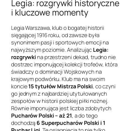
Legia: rozgrywki historyczne
i kluczowe momenty
Legia Warszawa, klub o bogatej historii
sięgającej 1916 roku, od zawsze była
synonimem pasji i sportowych emocji na
najwyższym poziomie. Analizując
Legia:
rozgrywki
na przestrzeni dekad, trudno nie
dostrzec imponującej kolekcji trofeów, która
świadczy o dominacji Wojskowych na
krajowym podwórku. Klub ma na swoim
koncie
15 tytułów Mistrza Polski
, co czyni
go jednym z najbardziej utytułowanych
zespołów w historii polskiej piłki nożnej.
Równie imponująca jest liczba zdobytych
Pucharów Polski – aż 21
, a do tego
dochodzą
6 Superpucharów Polski i 1
Puchar Ligi
. Te osiągnięcia to nie tylko