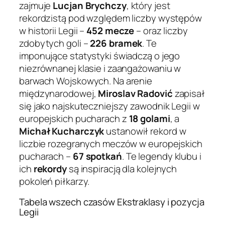
zajmuje
Lucjan Brychczy
, który jest
rekordzistą pod względem liczby występów
w historii Legii –
452 mecze
– oraz liczby
zdobytych goli –
226 bramek
. Te
imponujące statystyki świadczą o jego
niezrównanej klasie i zaangażowaniu w
barwach Wojskowych. Na arenie
międzynarodowej,
Miroslav Radović
zapisał
się jako najskuteczniejszy zawodnik Legii w
europejskich pucharach z
18 golami
, a
Michał Kucharczyk
ustanowił rekord w
liczbie rozegranych meczów w europejskich
pucharach –
67 spotkań
. Te legendy klubu i
ich
rekordy
są inspiracją dla kolejnych
pokoleń piłkarzy.
Tabela wszech czasów Ekstraklasy i pozycja
Legii