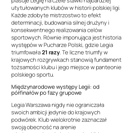
plasuje Legię na czele stawki najbardziej
utytułowanych klubów w historii polskiej ligi.
Każde zdobyte mistrzostwo to efekt
determinacji, budowania silnej drużyny i
konsekwentnego realizowania celów
sportowych. Równie imponująca jest historia
występów w Pucharze Polski, gdzie Legia
triumfowała
21 razy
. Te liczne triumfy w
krajowych rozgrywkach stanowią fundament
tożsamości klubu i jego miejsce w panteonie
polskiego sportu.
Międzynarodowe występy Legii: od
półfinałów po fazy grupowe
Legia Warszawa nigdy nie ograniczała
swoich ambicji jedynie do krajowych
podwórek. Klub wielokrotnie zaznaczał
swoją obecność na arenie