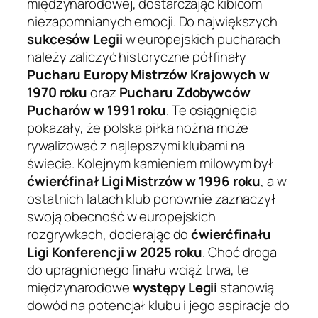
międzynarodowej, dostarczając kibicom
niezapomnianych emocji. Do największych
sukcesów Legii
w europejskich pucharach
należy zaliczyć historyczne półfinały
Pucharu Europy Mistrzów Krajowych w
1970 roku
oraz
Pucharu Zdobywców
Pucharów w 1991 roku
. Te osiągnięcia
pokazały, że polska piłka nożna może
rywalizować z najlepszymi klubami na
świecie. Kolejnym kamieniem milowym był
ćwierćfinał Ligi Mistrzów w 1996 roku
, a w
ostatnich latach klub ponownie zaznaczył
swoją obecność w europejskich
rozgrywkach, docierając do
ćwierćfinału
Ligi Konferencji w 2025 roku
. Choć droga
do upragnionego finału wciąż trwa, te
międzynarodowe
występy Legii
stanowią
dowód na potencjał klubu i jego aspiracje do