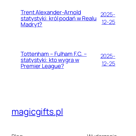
Trent Alexander-Arnold
2025-
statystyki: król podań w Realu
12-25
Madryt?
Tottenham – Fulham F.C. –
2025-
statystyki: kto wygra w
12-25
Premier League?
magicgifts.pl