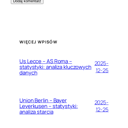
WIĘCEJ WPISÓW
Us Lecce – AS Roma –
2025-
statystyki: analiza kluczowych
12-25
danych
Union Berlin – Bayer
2025-
Leverkusen – statystyki:
12-25
analiza starcia