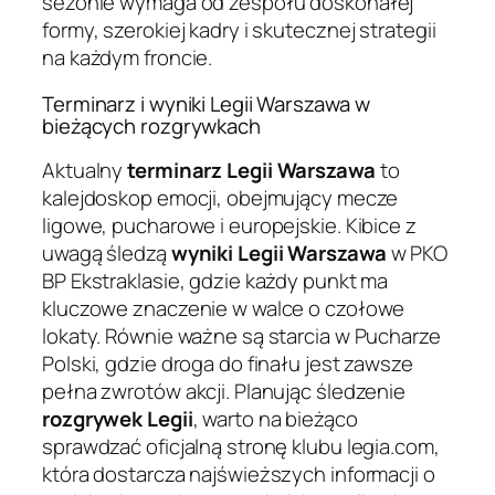
sezonie wymaga od zespołu doskonałej
formy, szerokiej kadry i skutecznej strategii
na każdym froncie.
Terminarz i wyniki Legii Warszawa w
bieżących rozgrywkach
Aktualny
terminarz Legii Warszawa
to
kalejdoskop emocji, obejmujący mecze
ligowe, pucharowe i europejskie. Kibice z
uwagą śledzą
wyniki Legii Warszawa
w PKO
BP Ekstraklasie, gdzie każdy punkt ma
kluczowe znaczenie w walce o czołowe
lokaty. Równie ważne są starcia w Pucharze
Polski, gdzie droga do finału jest zawsze
pełna zwrotów akcji. Planując śledzenie
rozgrywek Legii
, warto na bieżąco
sprawdzać oficjalną stronę klubu legia.com,
która dostarcza najświeższych informacji o