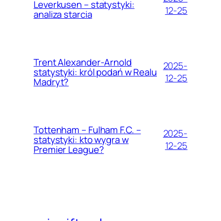
Leverkusen – statystyki:
12-25
analiza starcia
Trent Alexander-Arnold
2025-
statystyki: król podań w Realu
12-25
Madryt?
Tottenham – Fulham F.C. –
2025-
statystyki: kto wygra w
12-25
Premier League?