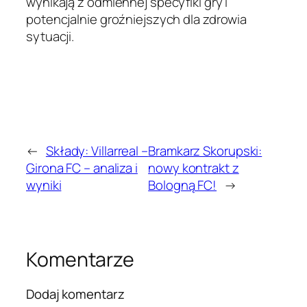
wynikają z odmiennej specyfiki gry i
potencjalnie groźniejszych dla zdrowia
sytuacji.
←
Składy: Villarreal –
Bramkarz Skorupski:
Girona FC – analiza i
nowy kontrakt z
wyniki
Bologną FC!
→
Komentarze
Dodaj komentarz