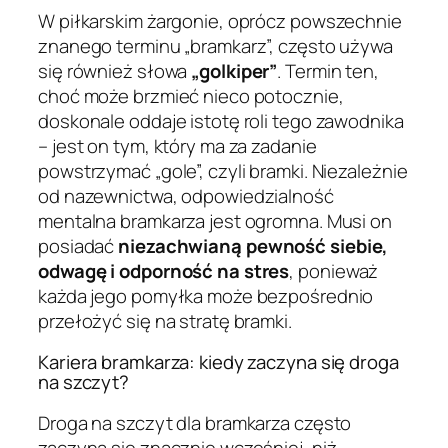
W piłkarskim żargonie, oprócz powszechnie
znanego terminu „bramkarz”, często używa
się również słowa
„golkiper”
. Termin ten,
choć może brzmieć nieco potocznie,
doskonale oddaje istotę roli tego zawodnika
– jest on tym, który ma za zadanie
powstrzymać „gole”, czyli bramki. Niezależnie
od nazewnictwa, odpowiedzialność
mentalna bramkarza jest ogromna. Musi on
posiadać
niezachwianą pewność siebie,
odwagę i odporność na stres
, ponieważ
każda jego pomyłka może bezpośrednio
przełożyć się na stratę bramki.
Kariera bramkarza: kiedy zaczyna się droga
na szczyt?
Droga na szczyt dla bramkarza często
zaczyna się znacznie wcześniej, niż