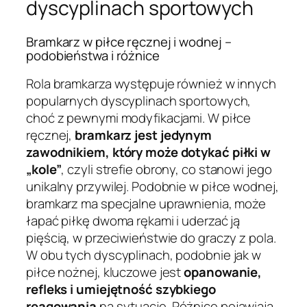
dyscyplinach sportowych
Bramkarz w piłce ręcznej i wodnej –
podobieństwa i różnice
Rola bramkarza występuje również w innych
popularnych dyscyplinach sportowych,
choć z pewnymi modyfikacjami. W piłce
ręcznej,
bramkarz jest jedynym
zawodnikiem, który może dotykać piłki w
„kole”
, czyli strefie obrony, co stanowi jego
unikalny przywilej. Podobnie w piłce wodnej,
bramkarz ma specjalne uprawnienia, może
łapać piłkę dwoma rękami i uderzać ją
pięścią, w przeciwieństwie do graczy z pola.
W obu tych dyscyplinach, podobnie jak w
piłce nożnej, kluczowe jest
opanowanie,
refleks i umiejętność szybkiego
reagowania
na sytuacje. Różnice pojawiają