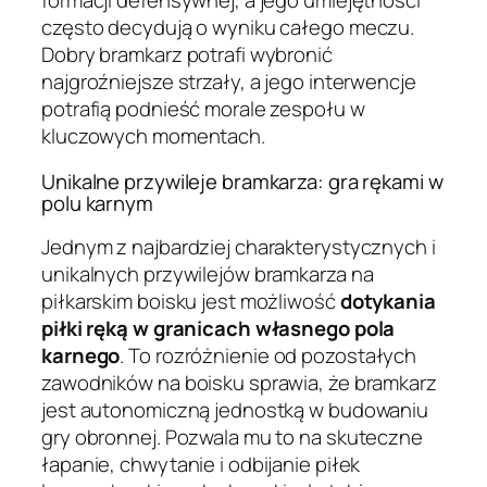
formacji defensywnej, a jego umiejętności
często decydują o wyniku całego meczu.
Dobry bramkarz potrafi wybronić
najgroźniejsze strzały, a jego interwencje
potrafią podnieść morale zespołu w
kluczowych momentach.
Unikalne przywileje bramkarza: gra rękami w
polu karnym
Jednym z najbardziej charakterystycznych i
unikalnych przywilejów bramkarza na
piłkarskim boisku jest możliwość
dotykania
piłki ręką w granicach własnego pola
karnego
. To rozróżnienie od pozostałych
zawodników na boisku sprawia, że bramkarz
jest autonomiczną jednostką w budowaniu
gry obronnej. Pozwala mu to na skuteczne
łapanie, chwytanie i odbijanie piłek