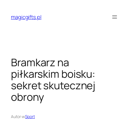
Przejdź
do
magicgifts.pl
treści
Bramkarz na
piłkarskim boisku:
sekret skutecznej
obrony
Autor:
w
Sport