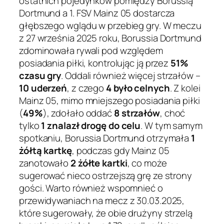
ostatnich pojedynków pomiędzy Borussią
Dortmund a 1. FSV Mainz 05 dostarcza
głębszego wglądu w przebieg gry. W meczu
z 27 września 2025 roku, Borussia Dortmund
zdominowała rywali pod względem
posiadania piłki, kontrolując ją przez
51%
czasu gry
. Oddali również więcej strzałów –
10 uderzeń
, z czego
4 było celnych
. Z kolei
Mainz 05, mimo mniejszego posiadania piłki
(
49%
), zdołało oddać
8 strzałów
, choć
tylko
1 znalazł drogę do celu
. W tym samym
spotkaniu, Borussia Dortmund otrzymała
1
żółtą kartkę
, podczas gdy Mainz 05
zanotowało
2 żółte kartki
, co może
sugerować nieco ostrzejszą grę ze strony
gości. Warto również wspomnieć o
przewidywaniach na mecz z 30.03.2025,
które sugerowały, że obie drużyny strzelą