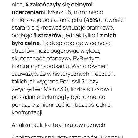
nich,
4 zakończyły się celnymi
uderzeniami
. Mainz 05, mimo nieco
mniejszego posiadania piłki (
49%
), również
starało się kreować sytuacje bramkowe,
oddając
8 strzałów
, jednak tylko
1 z nich
było celne
. Ta dysproporcja w celności
strzałów może sugerować większą
skuteczność ofensywy BVB w tym
konkretnym spotkaniu. Warto również
zauważyć, że w historycznych meczach,
takich jak wygrana Borussii 3:1 czy
zwycięstwo Mainz 3:0, liczba strzałów i
posiadanie piłki mogły być różne, co
pokazuje zmienność ich bezpośrednich
konfrontacji.
Analiza fauli, kartek i rzutów rożnych
Analiza statystyk dotyczących fauli, kartek i