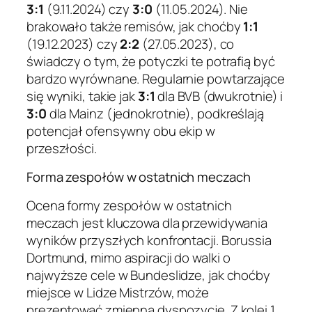
3:1
(9.11.2024) czy
3:0
(11.05.2024). Nie
brakowało także remisów, jak choćby
1:1
(19.12.2023) czy
2:2
(27.05.2023), co
świadczy o tym, że potyczki te potrafią być
bardzo wyrównane. Regularnie powtarzające
się wyniki, takie jak
3:1
dla BVB (dwukrotnie) i
3:0
dla Mainz (jednokrotnie), podkreślają
potencjał ofensywny obu ekip w
przeszłości.
Forma zespołów w ostatnich meczach
Ocena formy zespołów w ostatnich
meczach jest kluczowa dla przewidywania
wyników przyszłych konfrontacji. Borussia
Dortmund, mimo aspiracji do walki o
najwyższe cele w Bundeslidze, jak choćby
miejsce w Lidze Mistrzów, może
prezentować zmienną dyspozycję. Z kolei 1.