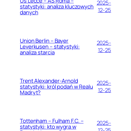
Us Lecce – AS Roma –
2025-
statystyki: analiza kluczowych
12-25
danych
Union Berlin – Bayer
2025-
Leverkusen – statystyki:
12-25
analiza starcia
Trent Alexander-Arnold
2025-
statystyki: król podań w Realu
12-25
Madryt?
Tottenham – Fulham F.C. –
2025-
statystyki: kto wygra w
12-25