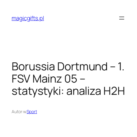
Przejdź
do
magicgifts.pl
treści
Borussia Dortmund – 1.
FSV Mainz 05 –
statystyki: analiza H2H
Autor:
w
Sport