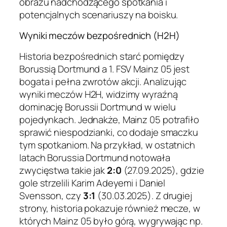
obrazu nadchodzącego spotkania i
potencjalnych scenariuszy na boisku.
Wyniki meczów bezpośrednich (H2H)
Historia bezpośrednich starć pomiędzy
Borussią Dortmund a 1. FSV Mainz 05 jest
bogata i pełna zwrotów akcji. Analizując
wyniki meczów H2H, widzimy wyraźną
dominację Borussii Dortmund w wielu
pojedynkach. Jednakże, Mainz 05 potrafiło
sprawić niespodzianki, co dodaje smaczku
tym spotkaniom. Na przykład, w ostatnich
latach Borussia Dortmund notowała
zwycięstwa takie jak
2:0
(27.09.2025), gdzie
gole strzelili Karim Adeyemi i Daniel
Svensson, czy
3:1
(30.03.2025). Z drugiej
strony, historia pokazuje również mecze, w
których Mainz 05 było górą, wygrywając np.