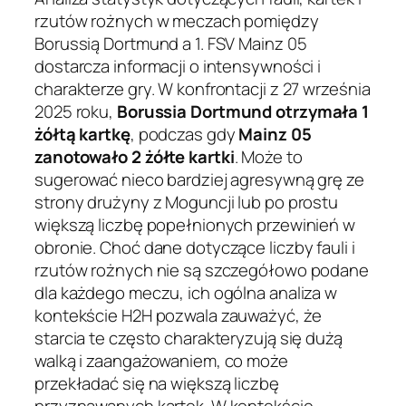
rzutów rożnych w meczach pomiędzy
Borussią Dortmund a 1. FSV Mainz 05
dostarcza informacji o intensywności i
charakterze gry. W konfrontacji z 27 września
2025 roku,
Borussia Dortmund otrzymała 1
żółtą kartkę
, podczas gdy
Mainz 05
zanotowało 2 żółte kartki
. Może to
sugerować nieco bardziej agresywną grę ze
strony drużyny z Moguncji lub po prostu
większą liczbę popełnionych przewinień w
obronie. Choć dane dotyczące liczby fauli i
rzutów rożnych nie są szczegółowo podane
dla każdego meczu, ich ogólna analiza w
kontekście H2H pozwala zauważyć, że
starcia te często charakteryzują się dużą
walką i zaangażowaniem, co może
przekładać się na większą liczbę
przyznawanych kartek. W kontekście