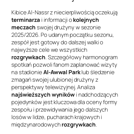
Kibice Al-Nassr z niecierpliwością oczekują
terminarza
i informacji o
kolejnych
meczach
swojej drużyny w sezonie
2025/2026. Po udanym początku sezonu,
zespół jest gotowy do dalszej walki o
najwyższe cele we wszystkich
rozgrywkach
. Szczegółowy harmonogram
spotkań pozwoli fanom zaplanować wizyty
na stadionie
Al-Awwal Park
lub śledzenie
zmagań swojej ulubionej drużyny z
perspektywy telewizyjnej. Analiza
najświeższych wyników
i nadchodzących
pojedynków jest kluczowa dla oceny formy
zespołu i przewidywania jego dalszych
losów w lidze, pucharach krajowych i
międzynarodowych
rozgrywkach
.