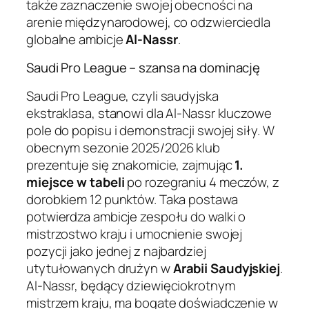
także zaznaczenie swojej obecności na
arenie międzynarodowej, co odzwierciedla
globalne ambicje
Al-Nassr
.
Saudi Pro League – szansa na dominację
Saudi Pro League, czyli saudyjska
ekstraklasa, stanowi dla Al-Nassr kluczowe
pole do popisu i demonstracji swojej siły. W
obecnym sezonie 2025/2026 klub
prezentuje się znakomicie, zajmując
1.
miejsce w tabeli
po rozegraniu 4 meczów, z
dorobkiem 12 punktów. Taka postawa
potwierdza ambicje zespołu do walki o
mistrzostwo kraju i umocnienie swojej
pozycji jako jednej z najbardziej
utytułowanych drużyn w
Arabii Saudyjskiej
.
Al-Nassr, będący dziewięciokrotnym
mistrzem kraju, ma bogate doświadczenie w