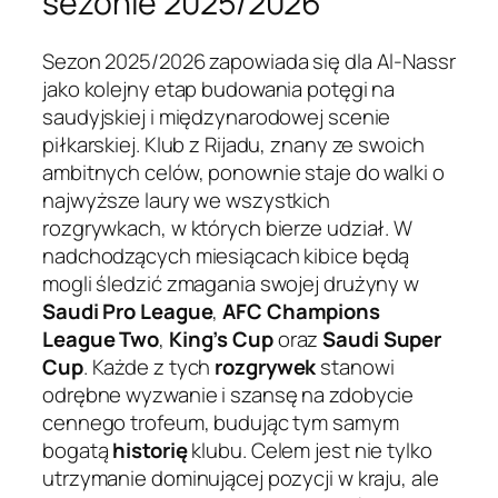
sezonie 2025/2026
Sezon 2025/2026 zapowiada się dla Al-Nassr
jako kolejny etap budowania potęgi na
saudyjskiej i międzynarodowej scenie
piłkarskiej. Klub z Rijadu, znany ze swoich
ambitnych celów, ponownie staje do walki o
najwyższe laury we wszystkich
rozgrywkach, w których bierze udział. W
nadchodzących miesiącach kibice będą
mogli śledzić zmagania swojej drużyny w
Saudi Pro League
,
AFC Champions
League Two
,
King’s Cup
oraz
Saudi Super
Cup
. Każde z tych
rozgrywek
stanowi
odrębne wyzwanie i szansę na zdobycie
cennego trofeum, budując tym samym
bogatą
historię
klubu. Celem jest nie tylko
utrzymanie dominującej pozycji w kraju, ale