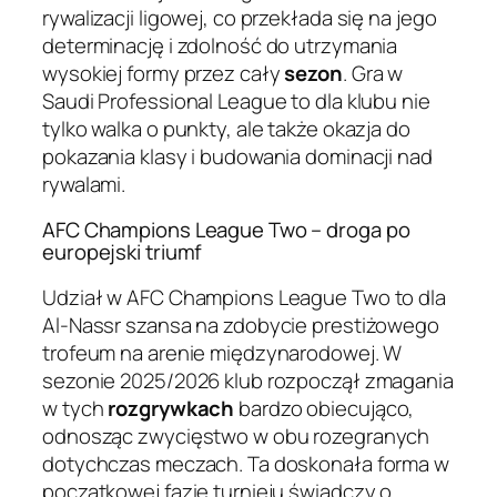
rywalizacji ligowej, co przekłada się na jego
determinację i zdolność do utrzymania
wysokiej formy przez cały
sezon
. Gra w
Saudi Professional League to dla klubu nie
tylko walka o punkty, ale także okazja do
pokazania klasy i budowania dominacji nad
rywalami.
AFC Champions League Two – droga po
europejski triumf
Udział w AFC Champions League Two to dla
Al-Nassr szansa na zdobycie prestiżowego
trofeum na arenie międzynarodowej. W
sezonie 2025/2026 klub rozpoczął zmagania
w tych
rozgrywkach
bardzo obiecująco,
odnosząc zwycięstwo w obu rozegranych
dotychczas meczach. Ta doskonała forma w
początkowej fazie turnieju świadczy o