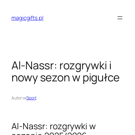
Przejdź
do
magicgifts.pl
treści
Al-Nassr: rozgrywki i
nowy sezon w pigułce
Autor:
w
Sport
Al-Nassr: rozgrywki w