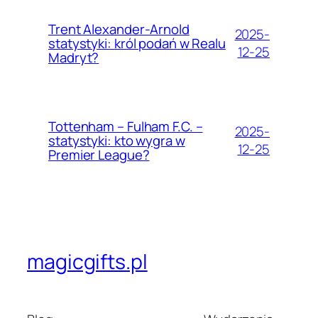
Trent Alexander-Arnold
2025-
statystyki: król podań w Realu
12-25
Madryt?
Tottenham – Fulham F.C. –
2025-
statystyki: kto wygra w
12-25
Premier League?
magicgifts.pl