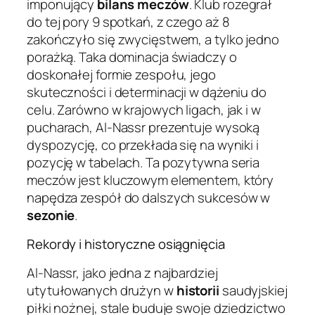
imponujący
bilans meczów
. Klub rozegrał
do tej pory 9 spotkań, z czego aż 8
zakończyło się zwycięstwem, a tylko jedno
porażką. Taka dominacja świadczy o
doskonałej formie zespołu, jego
skuteczności i determinacji w dążeniu do
celu. Zarówno w krajowych ligach, jak i w
pucharach, Al-Nassr prezentuje wysoką
dyspozycję, co przekłada się na wyniki i
pozycję w tabelach. Ta pozytywna seria
meczów jest kluczowym elementem, który
napędza zespół do dalszych sukcesów w
sezonie
.
Rekordy i historyczne osiągnięcia
Al-Nassr, jako jedna z najbardziej
utytułowanych drużyn w
historii
saudyjskiej
piłki nożnej, stale buduje swoje dziedzictwo