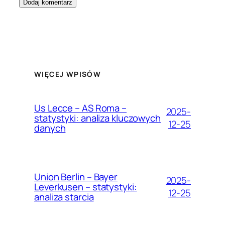
WIĘCEJ WPISÓW
Us Lecce – AS Roma –
2025-
statystyki: analiza kluczowych
12-25
danych
Union Berlin – Bayer
2025-
Leverkusen – statystyki:
12-25
analiza starcia